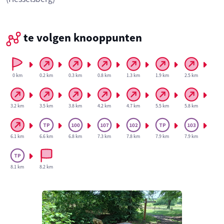
te volgen knooppunten
0 km
0.2 km
0.3 km
0.8 km
1.3 km
1.9 km
2.5 km
3.2 km
3.5 km
3.8 km
4.2 km
4.7 km
5.5 km
5.8 km
6.1 km
6.6 km
6.8 km
7.3 km
7.8 km
7.9 km
7.9 km
8.1 km
8.2 km