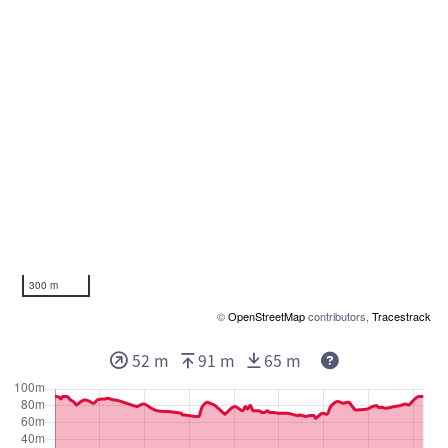
300 m
©
OpenStreetMap
contributors,
Tracestrack
52 m
91 m
65 m