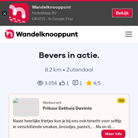
Wandelknooppunt
Bekijk
NodeMapp BV
GRATIS - In Google Play
Bevers in actie.
8.2 km • Zutendaal
3.054
1
1
4
/5
Ad
Restaurant
Frituur Eethuis Davinia
Naast heerlijke frietjes kun je bij ons ook terecht voor softijs
in verschillende smaken, broodjes, pasta’s,… Ma en di
gesloten, andere dagen open van 11.30u tot 13.30u en van
Meer info