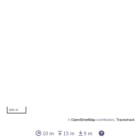
200 m
©
OpenStreetMap
contributors,
Tracestrack
10 m
15 m
9 m