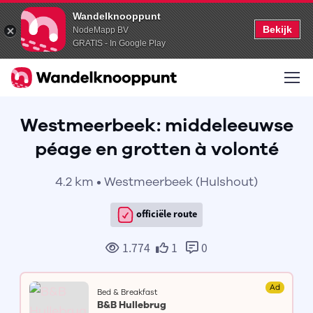
Wandelknooppunt
Bekijk
NodeMapp BV
GRATIS - In Google Play
Westmeerbeek: middeleeuwse
péage en grotten à volonté
4.2 km • Westmeerbeek (Hulshout)
officiële route
1.774
1
0
Ad
Bed & Breakfast
B&B Hullebrug