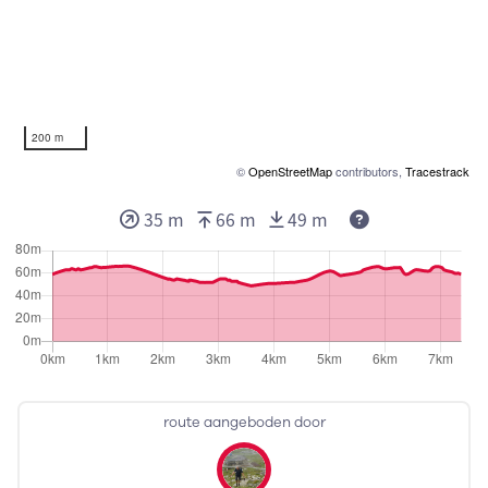
200 m
©
OpenStreetMap
contributors,
Tracestrack
35 m
66 m
49 m
route aangeboden door