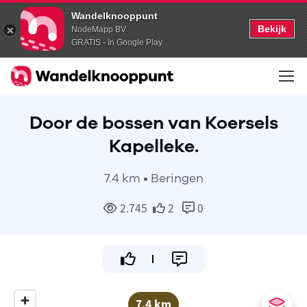
Wandelknooppunt
Bekijk
NodeMapp BV
GRATIS - In Google Play
Door de bossen van Koersels
Kapelleke.
7.4 km • Beringen
2.745
2
0
7.4 km