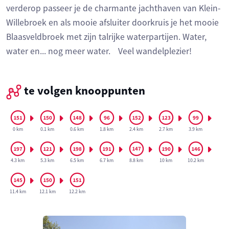
verderop passeer je de charmante jachthaven van Klein-
Willebroek en als mooie afsluiter doorkruis je het mooie
Blaasveldbroek met zijn talrijke waterpartijen. Water,
water en... nog meer water. Veel wandelplezier!
te volgen knooppunten
0 km
0.1 km
0.6 km
1.8 km
2.4 km
2.7 km
3.9 km
4.3 km
5.3 km
6.5 km
6.7 km
8.8 km
10 km
10.2 km
11.4 km
12.1 km
12.2 km