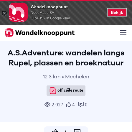
Wandelknooppunt
Bekijk
NodeMapp BV
GRATIS - In Google Play
A.S.Adventure: wandelen langs
Rupel, plassen en broeknatuur
12.3 km • Mechelen
officiële route
2.027
4
0