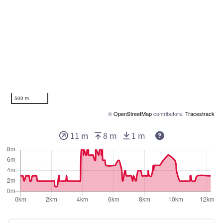
500 m
©
OpenStreetMap
contributors,
Tracestrack
11 m
8 m
1 m