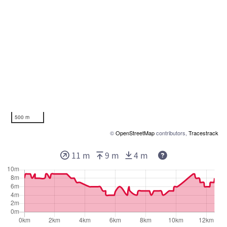
500 m
©
OpenStreetMap
contributors,
Tracestrack
11 m
9 m
4 m