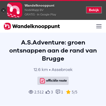
Wandelknooppunt
Bekijk
NodeMapp BV
GRATIS - In Google Play
A.S.Adventure: groen
ontsnappen aan de rand van
Brugge
12.6 km • Assebroek
officiële route
2.512
3
1
5
/5