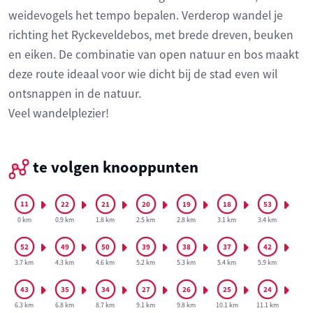
weidevogels het tempo bepalen. Verderop wandel je
richting het Ryckeveldebos, met brede dreven, beuken
en eiken. De combinatie van open natuur en bos maakt
deze route ideaal voor wie dicht bij de stad even wil
ontsnappen in de natuur.
Veel wandelplezier!
te volgen knooppunten
0 km
0.9 km
1.8 km
2.5 km
2.8 km
3.1 km
3.4 km
3.7 km
4.3 km
4.6 km
5.2 km
5.3 km
5.4 km
5.9 km
6.3 km
6.8 km
8.7 km
9.1 km
9.8 km
10.1 km
11.1 km