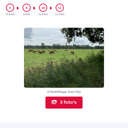
11.6 km
12 km
12.4 km
12.5 km
© NodeMapp-Sven Nijs
3 foto's