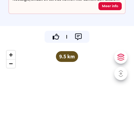
stopplaats om even te verpozen in ons tuinterras of binnen
Meer info
in een antiek cafétje
9.5 km