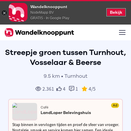
Wandelknooppunt
Bekijk
NodeMapp BV
GRATIS - In Google Play
Streepje groen tussen Turnhout,
Vosselaar & Beerse
9.5 km • Turnhout
2.361
4
1
4
/5
Ad
Café
LandLoper Belevingshuis
Stap binnen in vervlogen tijden en proef de sfeer van vroeger.
Nostalgie, smaak en service komen hier samen. Een ideale