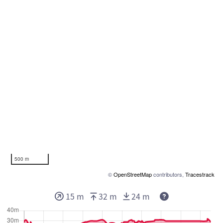
500 m
©
OpenStreetMap
contributors,
Tracestrack
15 m
32 m
24 m