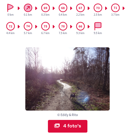
0 km
0.1 km
0.3 km
0.4 km
2.2 km
2.5 km
3.7 km
4.4 km
5.7 km
6.7 km
7.5 km
9.3 km
9.5 km
© Eddy & Rita
4 foto's