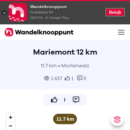
Wandelknooppunt
Bekijk
NodeMapp BV
GRATIS - In Google Play
Mariemont 12 km
11.7 km • Morlanwelz
1.657
1
0
11.7 km