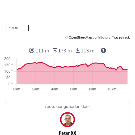
500 m
©
OpenStreetMap
contributors,
Tracestrack
111 m
173 m
113 m
route aangeboden door
Peter XX