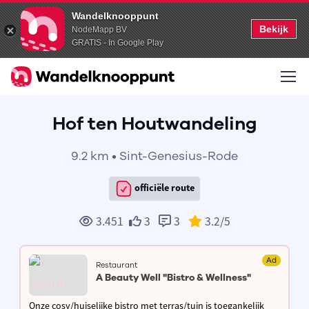
Wandelknooppunt
Bekijk
NodeMapp BV
GRATIS - In Google Play
Hof ten Houtwandeling
9.2 km • Sint-Genesius-Rode
officiële route
3.451
3
3
3.2
/5
Ad
Restaurant
A Beauty Well "Bistro & Wellness"
Onze cosy/huiselijke bistro met terras/tuin is toegankelijk