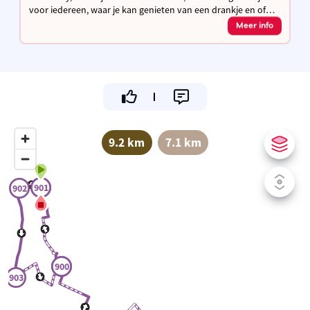
voor iedereen, waar je kan genieten van een drankje en of
een hapje in een familiale omgeving.
Meer info
9.2 km
7.1 km
901
901
902
900
900
903