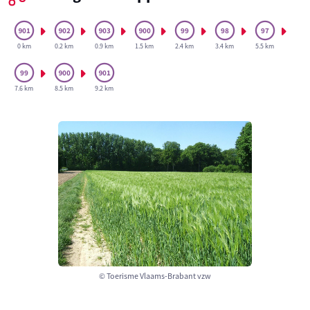
0 km
0.2 km
0.9 km
1.5 km
2.4 km
3.4 km
5.5 km
7.6 km
8.5 km
9.2 km
© Toerisme Vlaams-Brabant vzw