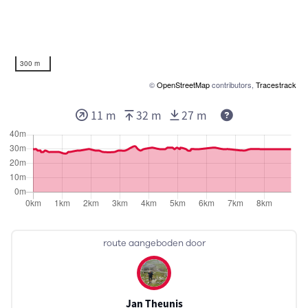
300 m
©
OpenStreetMap
contributors,
Tracestrack
Deze waarden g
11 m
32 m
27 m
route aangeboden door
Jan Theunis