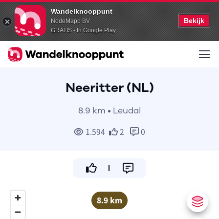
Wandelknooppunt
Bekijk
NodeMapp BV
GRATIS - In Google Play
Neeritter (NL)
8.9 km • Leudal
1.594
2
0
8.9 km