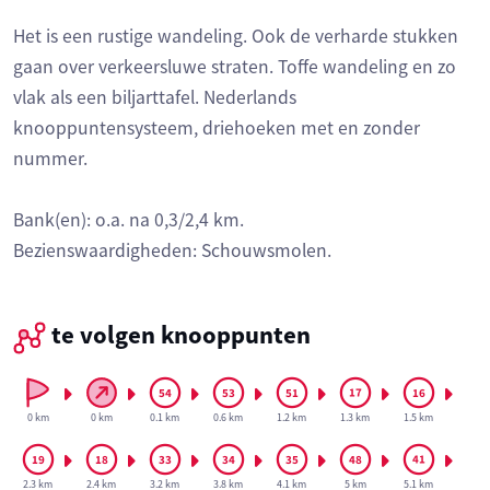
Het is een rustige wandeling. Ook de verharde stukken
gaan over verkeersluwe straten. Toffe wandeling en zo
vlak als een biljarttafel. Nederlands
knooppuntensysteem, driehoeken met en zonder
nummer.
Bank(en): o.a. na 0,3/2,4 km.
Bezienswaardigheden: Schouwsmolen.
te volgen knooppunten
0 km
0 km
0.1 km
0.6 km
1.2 km
1.3 km
1.5 km
2.3 km
2.4 km
3.2 km
3.8 km
4.1 km
5 km
5.1 km