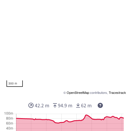
300 m
©
OpenStreetMap
contributors,
Tracestrack
Deze waarden 
42.2 m
94.9 m
62 m