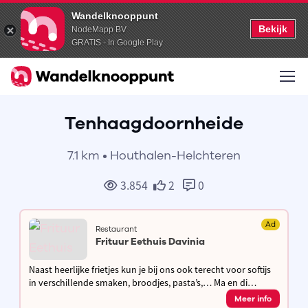
Wandelknooppunt
Bekijk
NodeMapp BV
GRATIS - In Google Play
Tenhaagdoornheide
7.1 km • Houthalen-Helchteren
3.854
2
0
Ad
Restaurant
Frituur Eethuis Davinia
Naast heerlijke frietjes kun je bij ons ook terecht voor softijs
in verschillende smaken, broodjes, pasta’s,… Ma en di
gesloten, andere dagen open van 11.30u tot 13.30u en van
Meer info