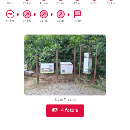
0 km
0.5 km
1.6 km
2.6 km
3.2 km
4.7 km
5.2 km
5.7 km
6.4 km
6.7 km
6.9 km
7.1 km
© Jan Theunis
4 foto's