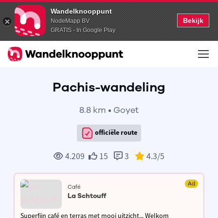
Wandelknooppunt
Bekijk
NodeMapp BV
GRATIS - In Google Play
Pachis-wandeling
8.8 km • Goyet
officiële route
4.209
15
3
4.3
/5
Ad
Café
La Schtouff
Superfijn café en terras met mooi uitzicht... Welkom