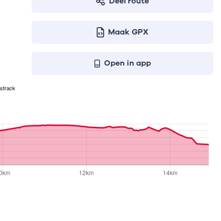
Deel route
Maak GPX
Open in app
strack