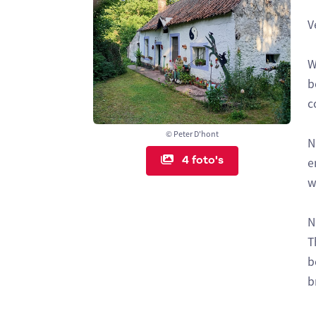
V
W
b
c
© Peter D'hont
N
4 foto's
e
w
N
T
b
b