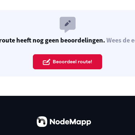
route heeft nog geen beoordelingen.
Wees de e
Beoordeel route!