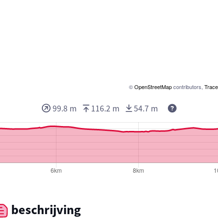
©
OpenStreetMap
contributors,
Trace
99.8 m
116.2 m
54.7 m
beschrijving