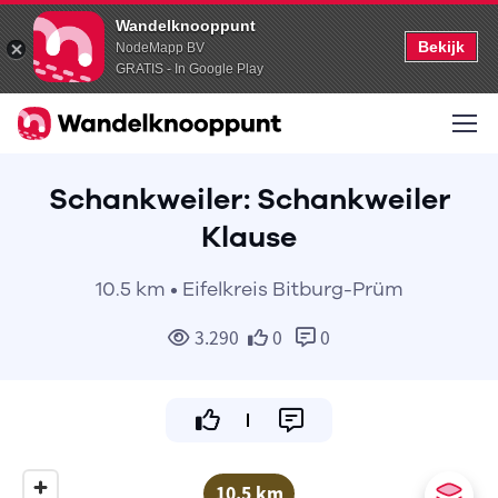
Wandelknooppunt
Bekijk
NodeMapp BV
GRATIS - In Google Play
Schankweiler: Schankweiler
Klause
10.5 km • Eifelkreis Bitburg-Prüm
3.290
0
0
10.5 km