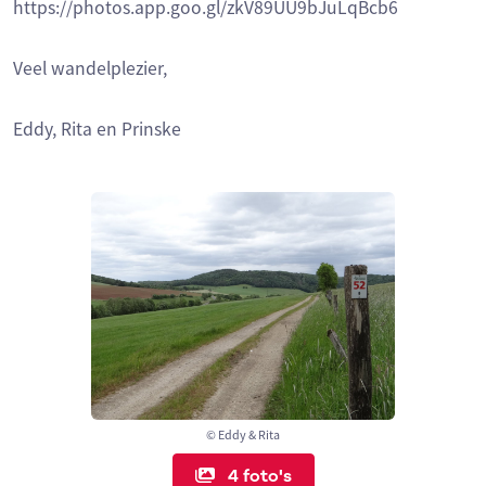
https://photos.app.goo.gl/zkV89UU9bJuLqBcb6
Veel wandelplezier,
Eddy, Rita en Prinske
© Eddy & Rita
4 foto's