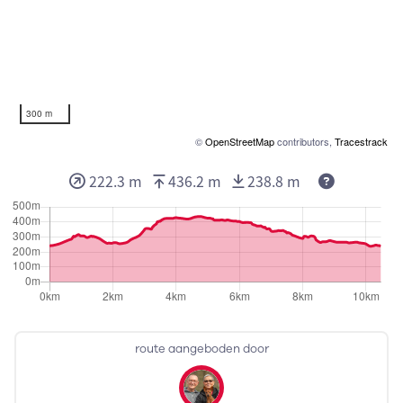
300 m
©
OpenStreetMap
contributors,
Tracestrack
222.3 m
436.2 m
238.8 m
route aangeboden door