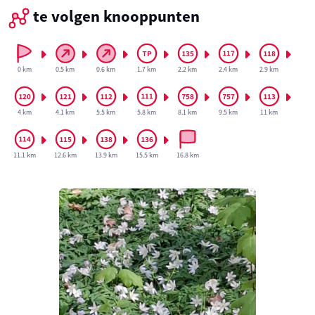
te volgen knooppunten
0 km
0.5 km
0.6 km
1.7 km
2.2 km
2.4 km
2.9 km
4 km
4.1 km
5.5 km
5.8 km
8.1 km
9.5 km
11 km
11.1 km
12.6 km
13.9 km
15.5 km
16.8 km