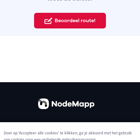
Beoordeel route!
Over ons
Contact
Gebruiksvoorwaarden
Door op 'Accepteer alle cookies' te klikken, ga je akkoord met het gebruik
Privacybeleid
Cookies
van cookies voor een verbeterde gebruikerservaring,