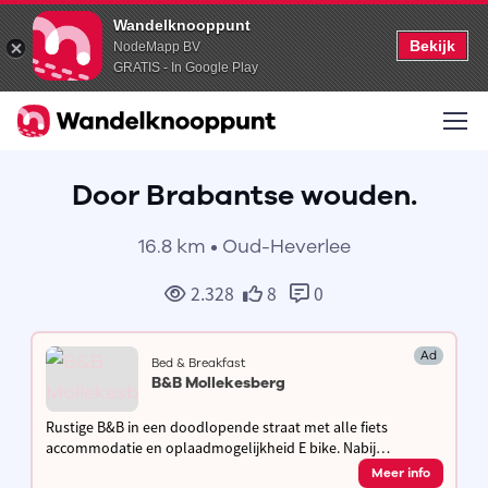
Wandelknooppunt
Bekijk
NodeMapp BV
GRATIS - In Google Play
Door Brabantse wouden.
16.8 km • Oud-Heverlee
2.328
8
0
Ad
Bed & Breakfast
B&B Mollekesberg
Rustige B&B in een doodlopende straat met alle fiets
accommodatie en oplaadmogelijkheid E bike. Nabij
fietssnelweg F3 / F8 en de Stad Leuven.
Meer info