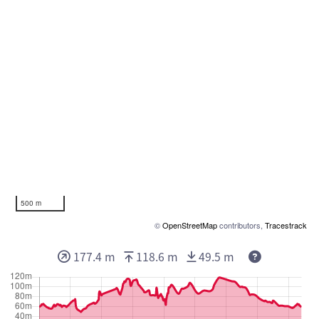
500 m
©
OpenStreetMap
contributors,
Tracestrack
177.4 m
118.6 m
49.5 m