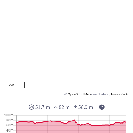
200 m
©
OpenStreetMap
contributors,
Tracestrack
51.7 m
82 m
58.9 m