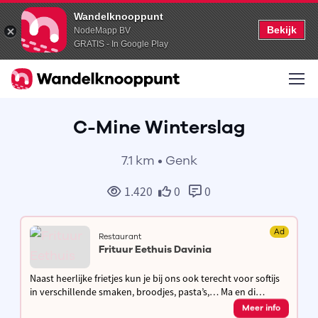
Wandelknooppunt
Bekijk
NodeMapp BV
GRATIS - In Google Play
C-Mine Winterslag
7.1 km • Genk
1.420
0
0
Ad
Restaurant
Frituur Eethuis Davinia
Naast heerlijke frietjes kun je bij ons ook terecht voor softijs
in verschillende smaken, broodjes, pasta’s,… Ma en di
gesloten, andere dagen open van 11.30u tot 13.30u en van
Meer info