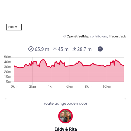
300 m
©
OpenStreetMap
contributors,
Tracestrack
65.9 m
45 m
28.7 m
route aangeboden door
Eddy & Rita