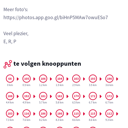
Meer foto's:
https://photos.app.goo.gl/biHnP5MAw7owuESo7
Veel plezier,
E, R, P
te volgen knooppunten
0 km
0.5 km
1.2 km
1.5 km
2.9 km
3.5 km
3.6 km
4.4 km
4.9 km
5.7 km
5.8 km
6.5 km
6.7 km
6.7 km
7.3 km
7.6 km
8.2 km
8.3 km
8.6 km
8.6 km
9.3 km