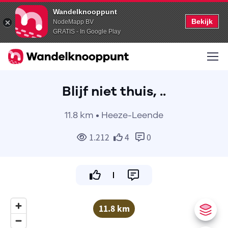
Wandelknooppunt
Bekijk
NodeMapp BV
GRATIS - In Google Play
Blijf niet thuis, ..
11.8 km • Heeze-Leende
1.212
4
0
11.8 km