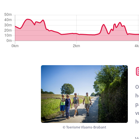
O
h
p
v
h
© Toerisme Vlaams-Brabant