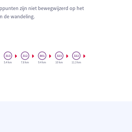
ppunten zijn niet bewegwijzerd op het
an de wandeling.
5.4 km
7.8 km
9.4 km
10 km
11.3 km