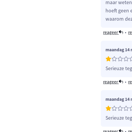
maar weten 
hoeft geen e
waarom dez
reageer
•
re
maandag 14 
Serieuze te
reageer
•
re
maandag 14 
Serieuze te
reageer
•
re