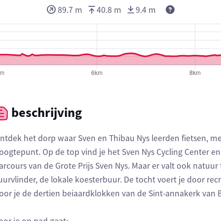
Deze waarden
89.7 m
40.8 m
9.4 m
beschrijving
ntdek het dorp waar Sven en Thibau Nys leerden fietsen, met d
oogtepunt. Op de top vind je het Sven Nys Cycling Center en 
arcours van de Grote Prijs Sven Nys. Maar er valt ook natuur
uurvlinder, de lokale koesterbuur. De tocht voert je door re
oor je de dertien beiaardklokken van de Sint-annakerk van B