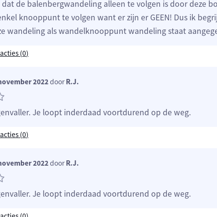
dat de balenbergwandeling alleen te volgen is door deze bo
nkel knooppunt te volgen want er zijn er GEEN! Dus ik begri
e wandeling als wandelknooppunt wandeling staat aangege
acties (
0
)
november 2022
door
R.J.
genvaller. Je loopt inderdaad voortdurend op de weg.
acties (
0
)
november 2022
door
R.J.
genvaller. Je loopt inderdaad voortdurend op de weg.
acties (
0
)