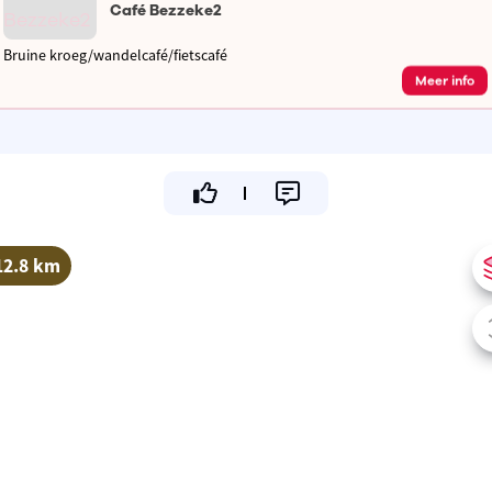
Café Bezzeke2
Bruine kroeg/wandelcafé/fietscafé
Meer info
12.8 km