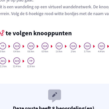
oor je op pad gaat:
it is een wandeling op een virtueel wandelnetwerk. De knoo
errein. Volg de 6-hoekige rood-witte bordjes met de naam v
te volgen knooppunten
0 km
0.4 km
0.6 km
0.9 km
1.6 km
2 km
3.7 km
4.4 km
2.1 km
12.4 km
12.8 km
Deze route heeft 8 beoordeling(en).