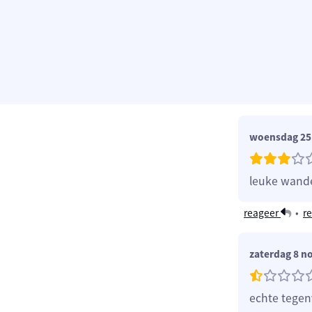
woensdag 25 
leuke wande
reageer
•
re
zaterdag 8 n
echte tegenv