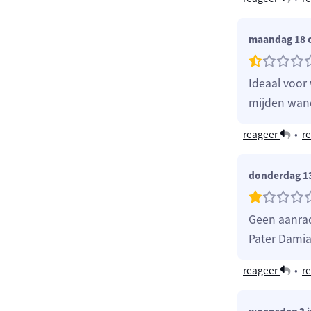
maandag 18 
Ideaal voor
mijden wand
reageer
•
re
donderdag 13
Geen aanrad
Pater Damia
reageer
•
re