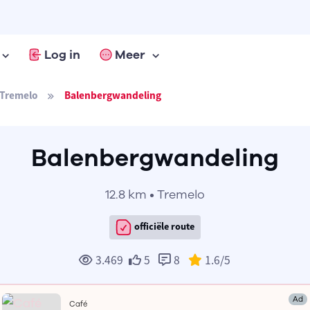
Log in
Meer
Tremelo
Balenbergwandeling
Balenbergwandeling
12.8 km • Tremelo
officiële route
3.469
5
8
1.6
/5
Ad
Café