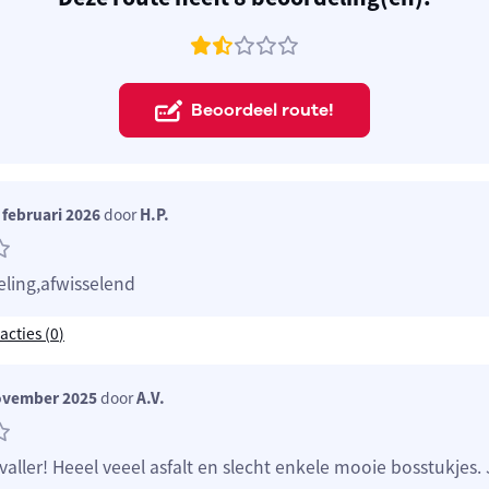
Beoordeel route!
februari 2026
door
H.P.
ling,afwisselend
acties (
0
)
ovember 2025
door
A.V.
aller! Heeel veeel asfalt en slecht enkele mooie bosstukjes.