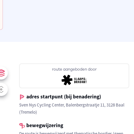
route aangeboden door
adres startpunt (bij benadering)
Sven Nys Cycling Center, Balenbergstraatje 11, 3128 Baal
(Tremelo)
bewegwijzering
De route is bewegwijzerd met thematische bordjes (geen