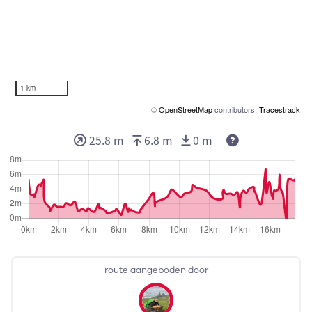
1 km
©
OpenStreetMap
contributors,
Tracestrack
25.8 m
6.8 m
0 m
route aangeboden door