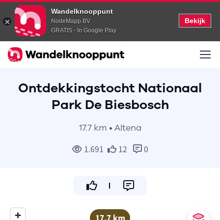
Wandelknooppunt
Bekijk
NodeMapp BV
GRATIS - In Google Play
Ontdekkingstocht Nationaal
Park De Biesbosch
17.7 km • Altena
1.691
12
0
17.7 km