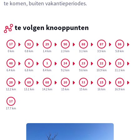
te komen, buiten vakantieperiodes.
te volgen knooppunten
0 km
0.8 km
1.4 km
2.3 km
3.1 km
3.5 km
5.8 km
6.4 km
6.8 km
8.4 km
9.2 km
9.6 km
10.9 km
11.1 km
12.2 km
13.1 km
14.2 km
15 km
15 km
16 km
16.9 km
17.7 km