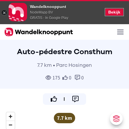
Wandelknooppunt
Bekijk
NodeMapp BV
GRATIS - In Google Play
Auto-pédestre Consthum
7.7 km • Parc Hosingen
175
0
0
7.7 km