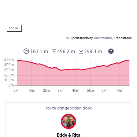
300 m
©
OpenStreetMap
contributors,
Tracestrack
163.1 m
496.2 m
299.3 m
route aangeboden door
Eddy & Rita