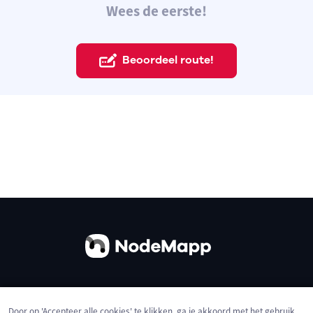
Wees de eerste!
Beoordeel route!
Over ons
Contact
Gebruiksvoorwaarden
Door op 'Accepteer alle cookies' te klikken, ga je akkoord met het gebruik