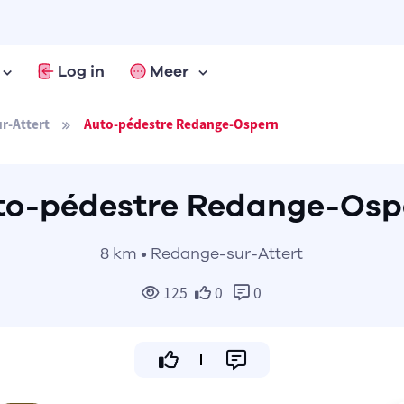
Log in
Meer
r-Attert
Auto-pédestre Redange-Ospern
to-pédestre Redange-Osp
8 km • Redange-sur-Attert
125
0
0