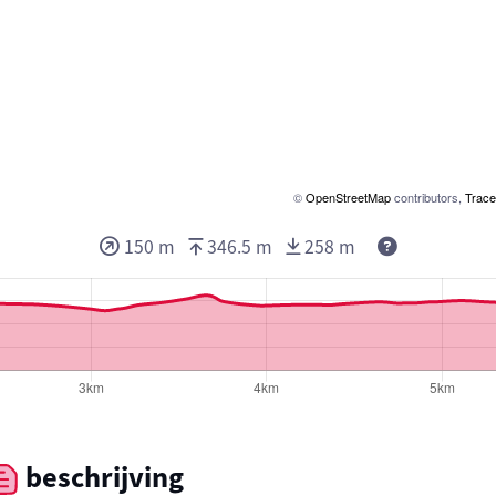
©
OpenStreetMap
contributors,
Trace
Deze waarden
150 m
346.5 m
258 m
beschrijving