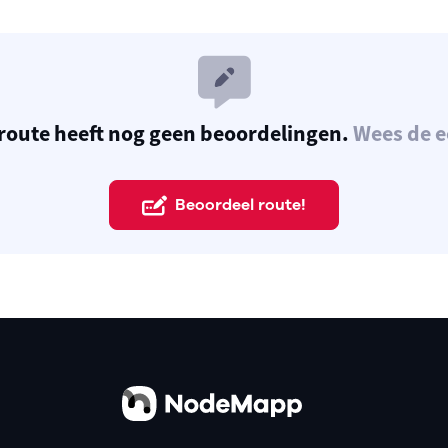
route heeft nog geen beoordelingen.
Wees de e
Beoordeel route!