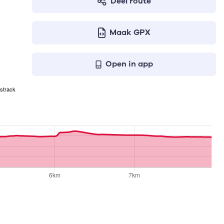
Deel route
Maak GPX
Open in app
strack
 geven respectievelijk het aantal te stijgen meters, het ho