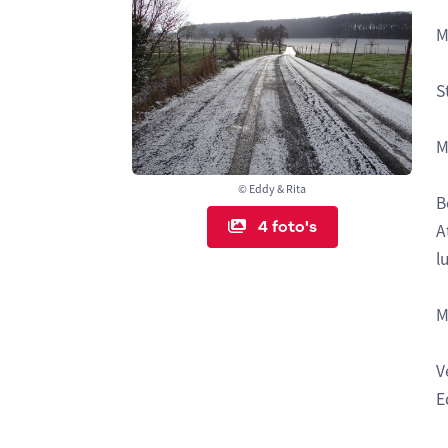
M
S
M
© Eddy & Rita
B
4 foto's
A
l
M
V
E