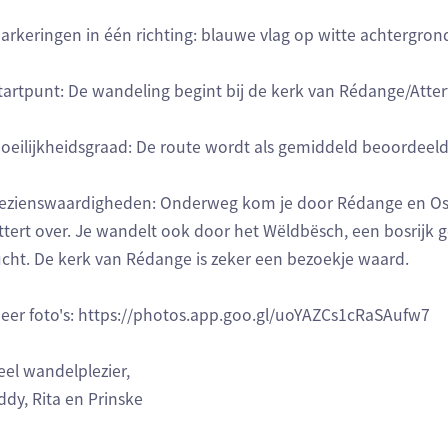
arkeringen in één richting: blauwe vlag op witte achtergron
tartpunt: De wandeling begint bij de kerk van Rédange/Atter
oeilijkheidsgraad: De route wordt als gemiddeld beoordeeld
ezienswaardigheden: Onderweg kom je door Rédange en Osp
ttert over. Je wandelt ook door het Wëldbësch, een bosrijk g
ucht. De kerk van Rédange is zeker een bezoekje waard.
eer foto's: https://photos.app.goo.gl/uoYAZCs1cRaSAufw7
eel wandelplezier,
ddy, Rita en Prinske