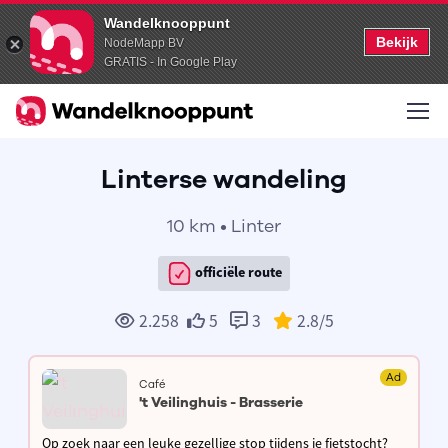
Wandelknooppunt
Bekijk
NodeMapp BV
GRATIS - In Google Play
Linterse wandeling
10 km • Linter
officiële route
2.258
5
3
2.8
/5
Ad
Café
't Veilinghuis - Brasserie
Op zoek naar een leuke gezellige stop tijdens je fietstocht?