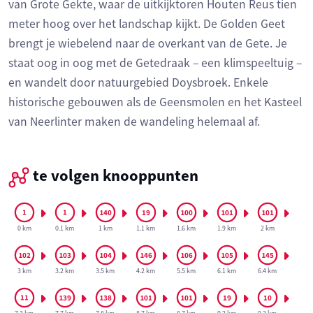
van Grote Gekte, waar de uitkijktoren Houten Reus tien
meter hoog over het landschap kijkt. De Golden Geet
brengt je wiebelend naar de overkant van de Gete. Je
staat oog in oog met de Getedraak – een klimspeeltuig –
en wandelt door natuurgebied Doysbroek. Enkele
historische gebouwen als de Geensmolen en het Kasteel
van Neerlinter maken de wandeling helemaal af.
te volgen knooppunten
0 km
0.1 km
1 km
1.1 km
1.6 km
1.9 km
2 km
3 km
3.2 km
3.5 km
4.2 km
5.5 km
6.1 km
6.4 km