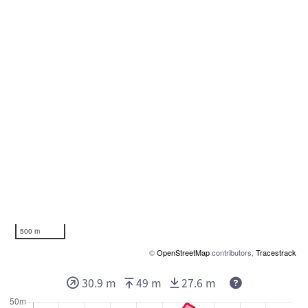
500 m
©
OpenStreetMap
contributors,
Tracestrack
30.9 m
49 m
27.6 m