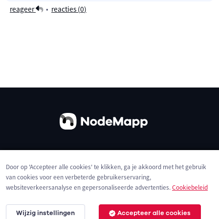
reageer
•
reacties (
0
)
Over ons
Contact
Gebruiksvoorwaarden
Door op 'Accepteer alle cookies' te klikken, ga je akkoord met het gebruik
Privacybeleid
Cookies
van cookies voor een verbeterde gebruikerservaring,
websiteverkeersanalyse en gepersonaliseerde advertenties.
Cookiebeleid
Wijzig instellingen
Accepteer alle cookies