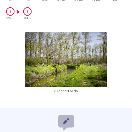
7.3 km
7.7 km
7.8 km
8.7 km
8.7 km
9.2 km
9.3 km
9.9 km
10 km
© Lander Loeckx