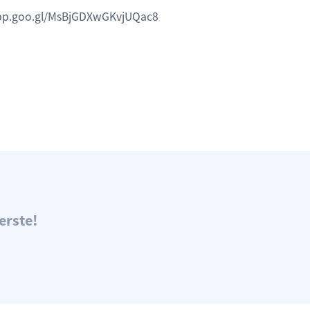
s.app.goo.gl/MsBjGDXwGKvjUQac8
erste!