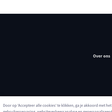
Over ons
Door op 'Accepteer alle cookies' te klikken, ga je akkoord met he
gebruikerservaring, websiteverkeersanalyse en gepersonaliseerd