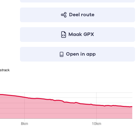
Deel route
Maak GPX
Open in app
strack