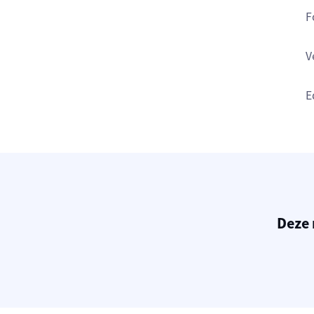
F
V
E
Deze 