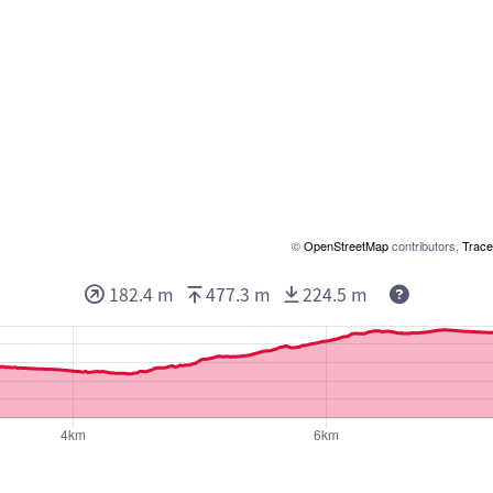
©
OpenStreetMap
contributors,
Trace
182.4 m
477.3 m
224.5 m