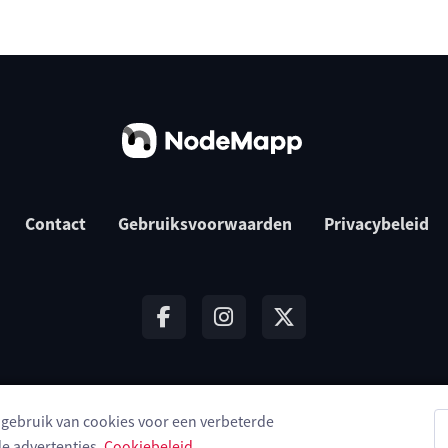
Contact
Gebruiksvoorwaarden
Privacybeleid
t gebruik van cookies voor een verbeterde
© 2026 NodeMapp BV
e advertenties.
Cookiebeleid