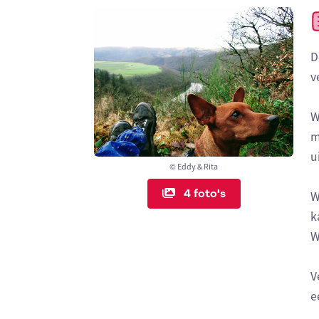
D
v
W
m
ui
© Eddy & Rita
4 foto's
W
k
W
V
e