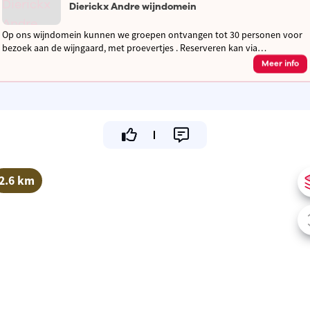
Dierickx Andre wijndomein
Op ons wijndomein kunnen we groepen ontvangen tot 30 personen voor
bezoek aan de wijngaard, met proevertjes . Reserveren kan via
contactformulier op de website.
Meer info
2.6 km