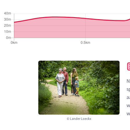
N
s
a
w
w
© Lander Loeckx