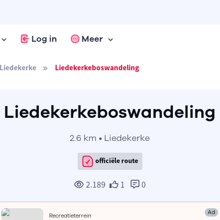
Log in
Meer
Liedekerke
Liedekerkeboswandeling
Liedekerkeboswandeling
2.6 km • Liedekerke
officiële route
2.189
1
0
Ad
Recreatieterrein