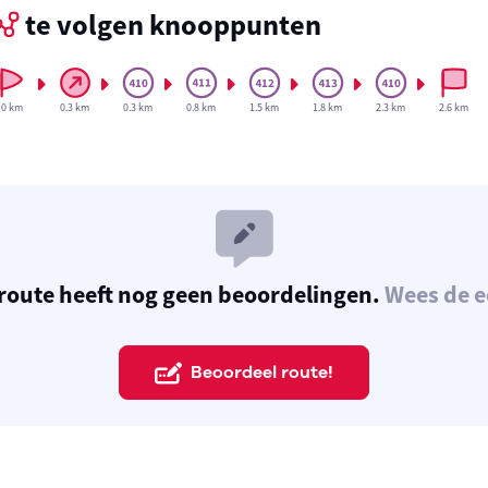
te volgen knooppunten
0 km
0.3 km
0.3 km
0.8 km
1.5 km
1.8 km
2.3 km
2.6 km
route heeft nog geen beoordelingen.
Wees de e
Beoordeel route!