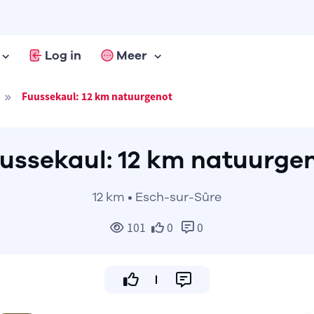
Log in
Meer
Fuussekaul: 12 km natuurgenot
ussekaul: 12 km natuurge
12 km • Esch-sur-Sûre
101
0
0