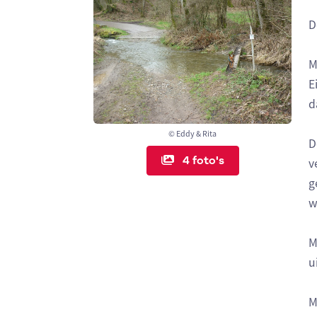
D
M
E
d
© Eddy & Rita
D
4 foto's
v
g
w
M
u
M