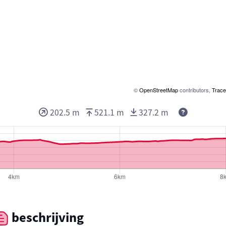
©
OpenStreetMap
contributors,
Trace
202.5 m
521.1 m
327.2 m
beschrijving