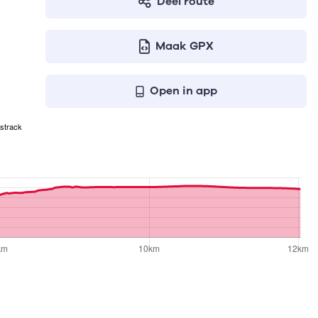
Deel route
Maak GPX
Open in app
strack