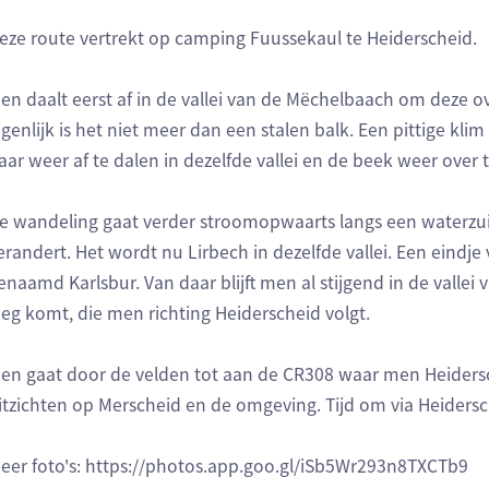
eze route vertrekt op camping Fuussekaul te Heiderscheid.
en daalt eerst af in de vallei van de Mëchelbaach om deze ov
igenlijk is het niet meer dan een stalen balk. Een pittige kl
aar weer af te dalen in dezelfde vallei en de beek weer over 
e wandeling gaat verder stroomopwaarts langs een waterzu
erandert. Het wordt nu Lirbech in dezelfde vallei. Een eind
enaamd Karlsbur. Van daar blijft men al stijgend in de valle
eg komt, die men richting Heiderscheid volgt.
en gaat door de velden tot aan de CR308 waar men Heidersch
itzichten op Merscheid en de omgeving. Tijd om via Heidersc
eer foto's: https://photos.app.goo.gl/iSb5Wr293n8TXCTb9