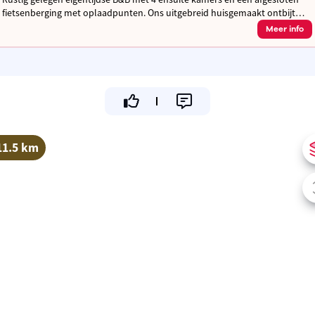
fietsenberging met oplaadpunten. Ons uitgebreid huisgemaakt ontbijt
met streekproducten garandeert een powerstart van jouw dag.
Meer info
11.5 km