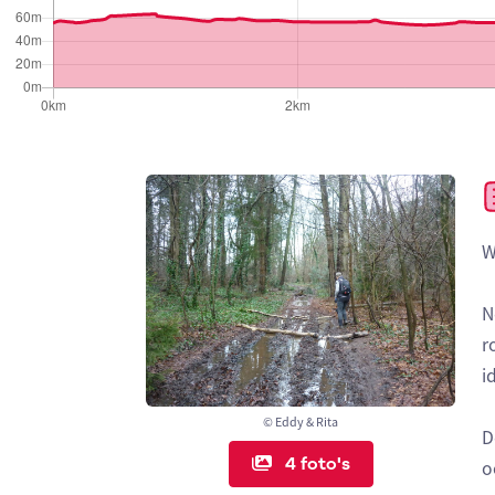
W
N
r
i
© Eddy & Rita
D
4 foto's
o