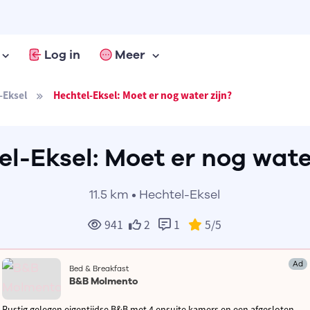
Log in
Meer
-Eksel
Hechtel-Eksel: Moet er nog water zijn?
l-Eksel: Moet er nog wate
11.5 km • Hechtel-Eksel
941
2
1
5
/5
Ad
Bed & Breakfast
B&B Molmento
Rustig gelegen eigentijdse B&B met 4 ensuite kamers en een afgesloten