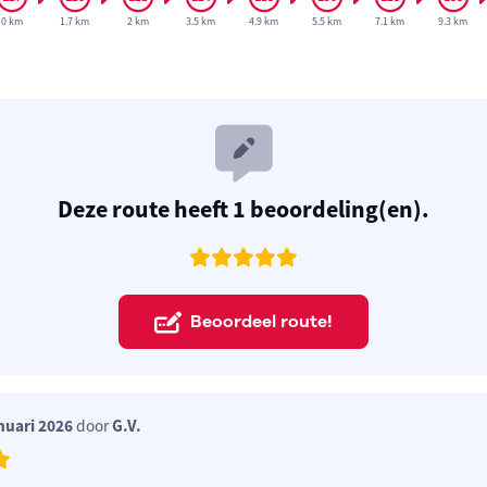
0 km
1.7 km
2 km
3.5 km
4.9 km
5.5 km
7.1 km
9.3 km
Deze route heeft 1 beoordeling(en).
Beoordeel route!
nuari 2026
door
G.V.