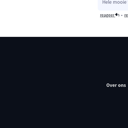
Hele mooie 
reageer
•
re
Over ons