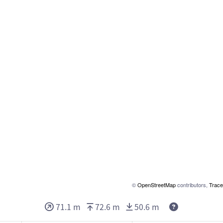
©
OpenStreetMap
contributors,
Trace
71.1 m
72.6 m
50.6 m