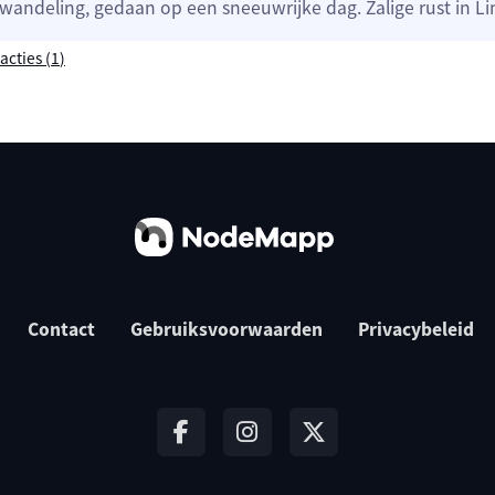
wandeling, gedaan op een sneeuwrijke dag. Zalige rust in L
acties (
1
)
Contact
Gebruiksvoorwaarden
Privacybeleid