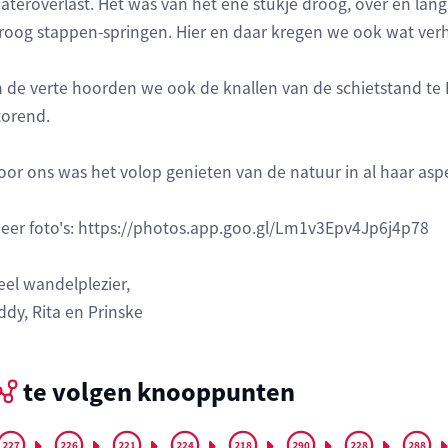
ateroverlast. Het was van het ene stukje droog, over en lang
roog stappen-springen. Hier en daar kregen we ook wat ver
n de verte hoorden we ook de knallen van de schietstand te H
torend.
oor ons was het volop genieten van de natuur in al haar asp
eer foto's: https://photos.app.goo.gl/Lm1v3Epv4Jp6j4p78
eel wandelplezier,
ddy, Rita en Prinske
te volgen knooppunten