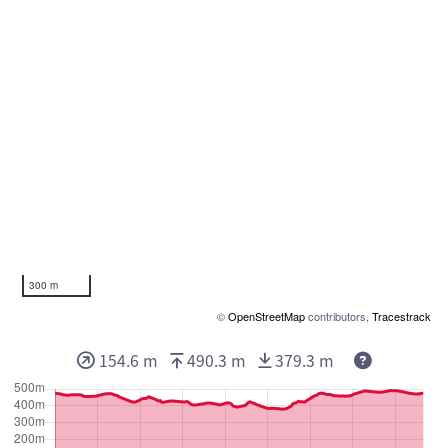
300 m
©
OpenStreetMap
contributors,
Tracestrack
154.6 m
490.3 m
379.3 m