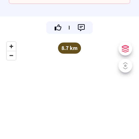
door de groene Oostkantons
8.7 km