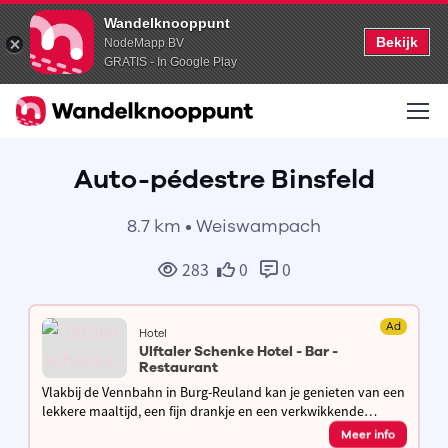
Wandelknooppunt
Bekijk
NodeMapp BV
GRATIS - In Google Play
Auto-pédestre Binsfeld
8.7 km • Weiswampach
283
0
0
Ad
Hotel
Ulftaler Schenke Hotel - Bar -
Restaurant
Vlakbij de Vennbahn in Burg-Reuland kan je genieten van een
lekkere maaltijd, een fijn drankje en een verkwikkende
overnachting met ontbijt. Gezellige no-nonsens op je tocht
Meer info