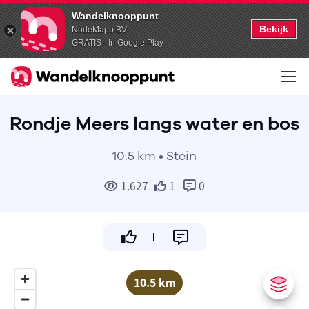
Wandelknooppunt
Bekijk
NodeMapp BV
GRATIS - In Google Play
Rondje Meers langs water en bos
10.5 km • Stein
1.627
1
0
10.5 km