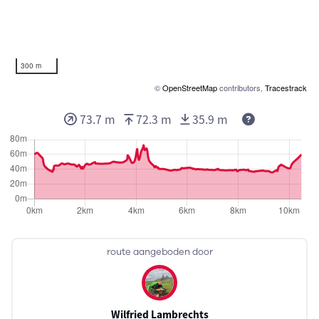
300 m
©
OpenStreetMap
contributors,
Tracestrack
73.7 m
72.3 m
35.9 m
route aangeboden door
Wilfried Lambrechts