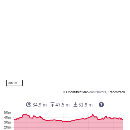
300 m
©
OpenStreetMap
contributors,
Tracestrack
Deze waarden
34.9 m
47.5 m
31.8 m