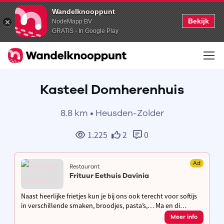
Wandelknooppunt
Bekijk
NodeMapp BV
GRATIS - In Google Play
Kasteel Domherenhuis
8.8 km • Heusden-Zolder
1.225
2
0
Ad
Restaurant
Frituur Eethuis Davinia
Naast heerlijke frietjes kun je bij ons ook terecht voor softijs
in verschillende smaken, broodjes, pasta’s,… Ma en di
gesloten, andere dagen open van 11.30u tot 13.30u en van
Meer info