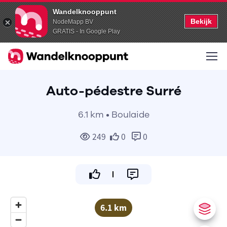
Wandelknooppunt
Bekijk
NodeMapp BV
GRATIS - In Google Play
Auto-pédestre Surré
6.1 km • Boulaide
249
0
0
6.1 km