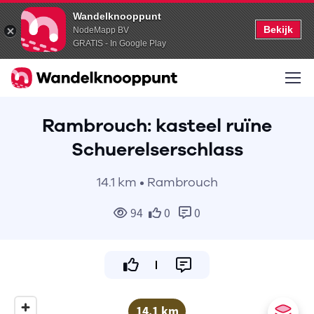
Wandelknooppunt
Bekijk
NodeMapp BV
GRATIS - In Google Play
Rambrouch: kasteel ruïne
Schuerelserschlass
14.1 km • Rambrouch
94
0
0
14.1 km