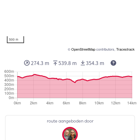
500 m
©
OpenStreetMap
contributors,
Tracestrack
274.3 m
539.8 m
354.3 m
route aangeboden door