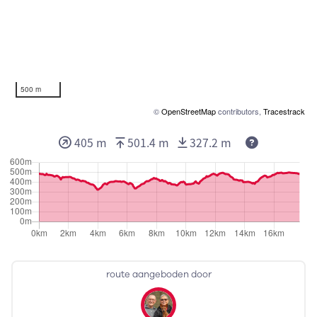
500 m
©
OpenStreetMap
contributors,
Tracestrack
405 m
501.4 m
327.2 m
route aangeboden door