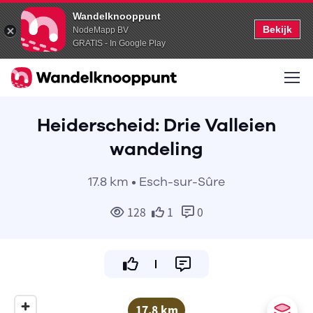
Wandelknooppunt
Bekijk
NodeMapp BV
GRATIS - In Google Play
Heiderscheid: Drie Valleien
wandeling
17.8 km • Esch-sur-Sûre
128
1
0
17.8 km