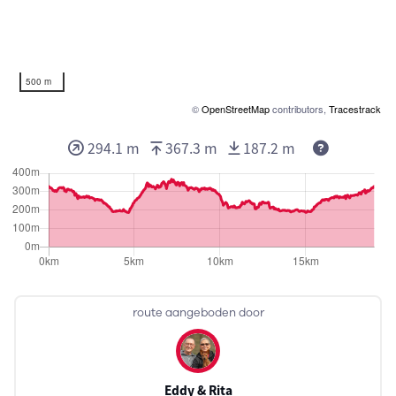
500 m
©
OpenStreetMap
contributors,
Tracestrack
294.1 m
367.3 m
187.2 m
route aangeboden door
Eddy & Rita