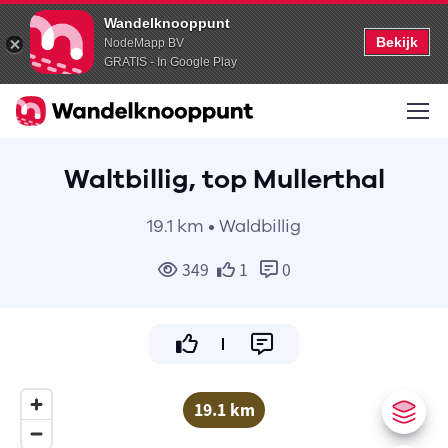
Wandelknooppunt
Bekijk
NodeMapp BV
GRATIS - In Google Play
Waltbillig, top Mullerthal
19.1 km • Waldbillig
349
1
0
19.1 km