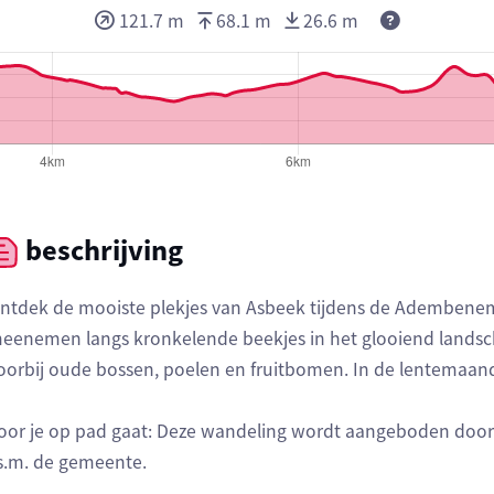
121.7 m
68.1 m
26.6 m
beschrijving
ntdek de mooiste plekjes van Asbeek tijdens de Adembene
eenemen langs kronkelende beekjes in het glooiend landsc
oorbij oude bossen, poelen en fruitbomen. In de lentemaan
oor je op pad gaat: Deze wandeling wordt aangeboden door
.s.m. de gemeente.