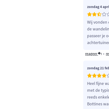
zondag 4 apri
Wij vonden 
de wandelin
passeer je o
achtertuine
reageer
•
re
zondag 21 fe
Heel fijne 
met de typi
reeds enkele
Bottines wa