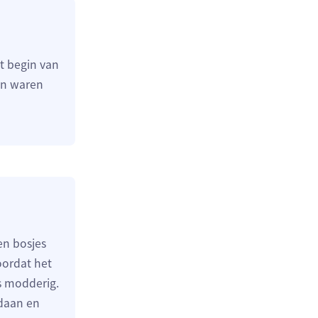
t begin van
en waren
en bosjes
oordat het
es modderig.
edaan en