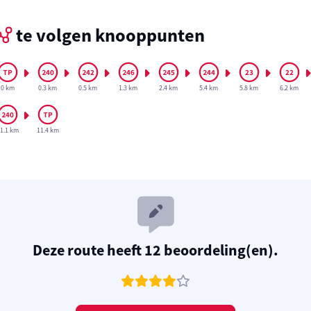
te volgen knooppunten
0 km
0.3 km
0.5 km
1.3 km
2.4 km
5.4 km
5.8 km
6.2 km
1.1 km
11.4 km
Deze route heeft 12 beoordeling(en).