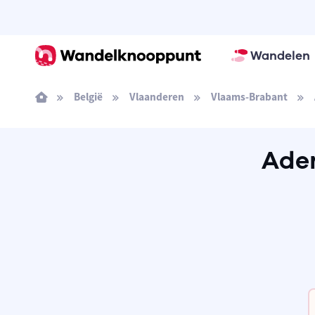
Wandelen
België
Vlaanderen
Vlaams-Brabant
Ade