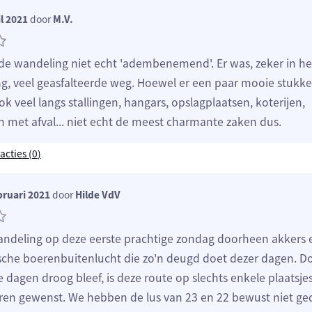
l 2021
door
M.V.
de wandeling niet echt 'adembenemend'. Er was, zeker in he
g, veel geasfalteerde weg. Hoewel er een paar mooie stukk
ok veel langs stallingen, hangars, opslagplaatsen, koterijen,
n met afval... niet echt de meest charmante zaken dus.
acties (
0
)
bruari 2021
door
Hilde VdV
wandeling op deze eerste prachtige zondag doorheen akkers 
sche boerenbuitenlucht die zo'n deugd doet dezer dagen. D
 dagen droog bleef, is deze route op slechts enkele plaatsj
ren gewenst. We hebben de lus van 23 en 22 bewust niet g