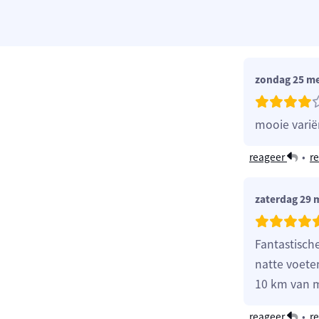
zondag 25 me
mooie vari
reageer
•
re
zaterdag 29 
Fantastisch
natte voete
10 km van m
reageer
•
re