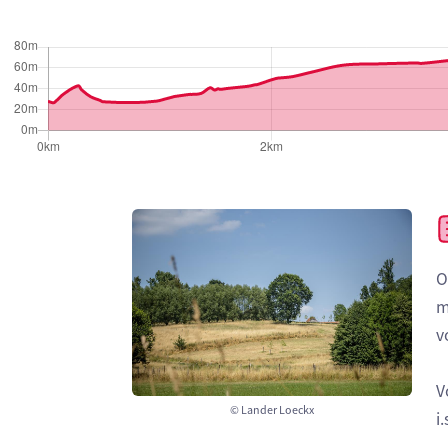
O
m
v
V
© Lander Loeckx
i