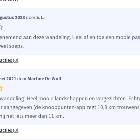
gustus 2023
door
S.L.
enemend aan deze wandeling. Heel af en toe een mooie pa
veel soeps.
acties (
0
)
mei 2021
door
Martine De Wolf
wandeling! Heel mooie landschappen en vergezichten. Echte
er aangegeven (de knooppunten-app zegt 10,8 km trouwens)
j mij net iets meer dan 11 km.
acties (
0
)