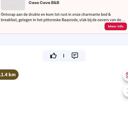
Casa Cava B&B
Ontsnap aan de drukte en kom tot rust in onze charmante bed &
breakfast, gelegen in het pittoreske Baasrode, vlak bij de oevers van de
Schelde. Een comfortabele tussenstop tijdens een fietsvakantie.
Meer info
11.4 km