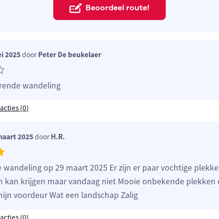
Beoordeel route!
i 2025
door
Peter De beukelaer
ërende wandeling
acties (
0
)
maart 2025
door
H.R.
e wandeling op 29 maart 2025 Er zijn er paar vochtige plekke
n kan krijgen maar vandaag niet Mooie onbekende plekken
ijn voordeur Wat een landschap Zalig
acties (
0
)