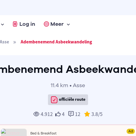
Log in
Meer
Asse
Adembenemend Asbeekwandeling
mbenemend Asbeekwande
11.4 km • Asse
officiële route
4.912
4
12
3.8
/5
Ad
Bed & Breakfast