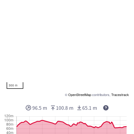
300 m
©
OpenStreetMap
contributors,
Tracestrack
96.5 m
100.8 m
65.1 m