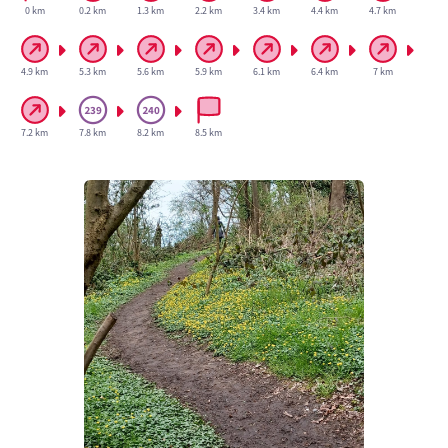
0 km
0.2 km
1.3 km
2.2 km
3.4 km
4.4 km
4.7 km
4.9 km
5.3 km
5.6 km
5.9 km
6.1 km
6.4 km
7 km
7.2 km
7.8 km
8.2 km
8.5 km