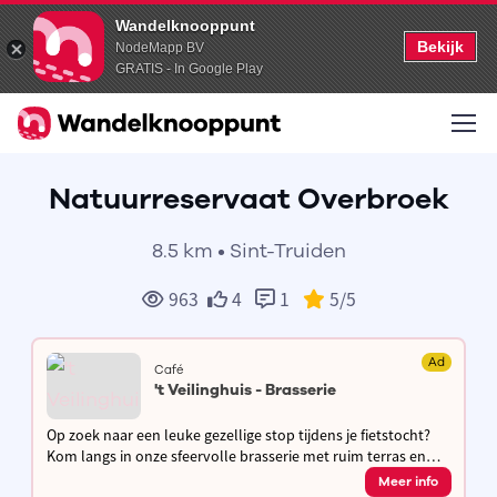
Wandelknooppunt
Bekijk
NodeMapp BV
GRATIS - In Google Play
Natuurreservaat Overbroek
8.5 km • Sint-Truiden
963
4
1
5
/5
Ad
Café
't Veilinghuis - Brasserie
Op zoek naar een leuke gezellige stop tijdens je fietstocht?
Kom langs in onze sfeervolle brasserie met ruim terras en
laad je fiets gratis op terwijl je geniet van een hapje & een
Meer info