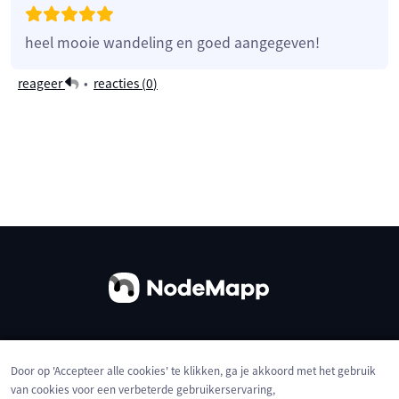
heel mooie wandeling en goed aangegeven!
reageer
•
reacties (
0
)
Over ons
Contact
Gebruiksvoorwaarden
Door op 'Accepteer alle cookies' te klikken, ga je akkoord met het gebruik
Privacybeleid
Cookies
van cookies voor een verbeterde gebruikerservaring,