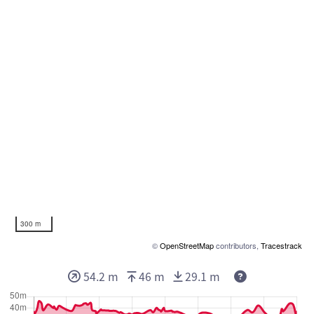
300 m
©
OpenStreetMap
contributors,
Tracestrack
54.2 m
46 m
29.1 m