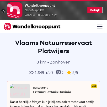
Wandelknooppunt
Bekijk
NodeMapp BV
GRATIS - In Google Play
Vlaams Natuurreservaat
Platwijers
8 km • Zonhoven
1.649
7
2
5
/5
Ad
Restaurant
Frituur Eethuis Davinia
Naast heerlijke frietjes kun je bij ons ook terecht voor softijs
in verschillende smaken, broodjes, pasta’s,… Ma en di