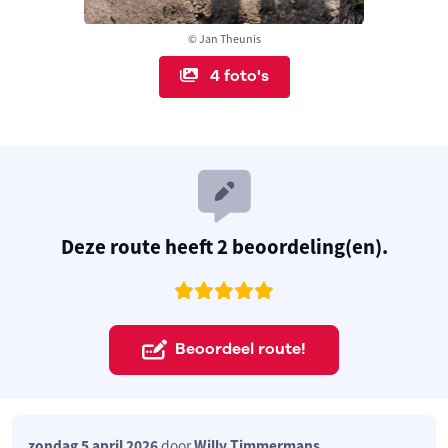
© Jan Theunis
4 foto's
Deze route heeft 2 beoordeling(en).
Beoordeel route!
zondag 5 april 2026
door
Willy Timmermans