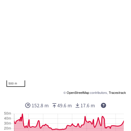
500 m
©
OpenStreetMap
contributors,
Tracestrack
152.8 m
49.6 m
17.6 m