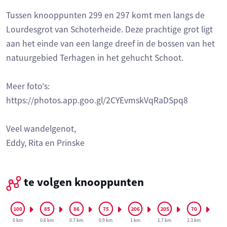
Tussen knooppunten 299 en 297 komt men langs de
Lourdesgrot van Schoterheide. Deze prachtige grot ligt
aan het einde van een lange dreef in de bossen van het
natuurgebied Terhagen in het gehucht Schoot.
Meer foto's:
https://photos.app.goo.gl/2CYEvmskVqRaDSpq8
Veel wandelgenot,
Eddy, Rita en Prinske
te volgen knooppunten
0 km
0.6 km
0.7 km
0.9 km
1 km
1.7 km
2.3 km