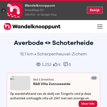
Wandelknooppunt
Bekijk
NodeMapp BV
GRATIS - In Google Play
Averbode <> Schoterheide
15.1 km • Scherpenheuvel-Zichem
1.252
6
0
Ad
Bed & Breakfast
B&B Villa Zonneweelde
Op wandelafstand van de abdij van Tongerlo vind je deze
authentiek omhaagde villa uit 1947 met een zonnige en
groene tuin. Kom genieten in de streek van de Merode en
Meer info