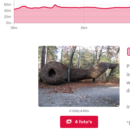
P
i
w
d
I
© Eddy & Rita
4 foto's
"