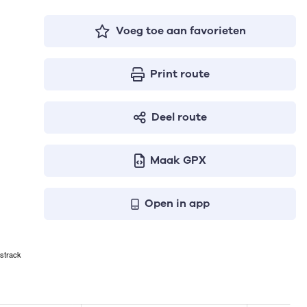
Voeg toe aan favorieten
Print route
Deel route
Maak GPX
Open in app
strack
n geven respectievelijk het aantal te stijgen meters, het ho