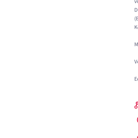
v
D
(
K
M
V
E