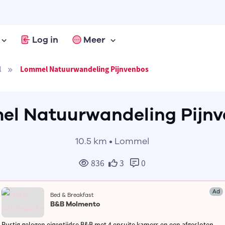
Log in
Meer
l
Lommel Natuurwandeling Pijnvenbos
l Natuurwandeling Pijn
10.5 km • Lommel
836
3
0
Ad
Bed & Breakfast
B&B Molmento
Rustig gelegen eigentijdse B&B met 4 ensuite kamers en een afgesloten