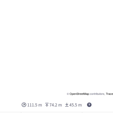
©
OpenStreetMap
contributors,
Trace
Deze waarde
111.5 m
74.2 m
45.5 m