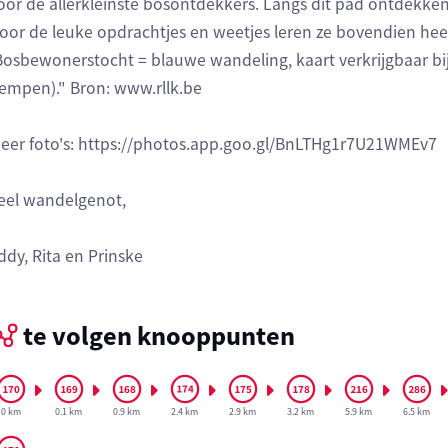
oor de allerkleinste bosontdekkers. Langs dit pad ontdekke
oor de leuke opdrachtjes en weetjes leren ze bovendien heel 
Bosbewonerstocht = blauwe wandeling, kaart verkrijgbaar b
empen)." Bron: www.rllk.be
eer foto's: https://photos.app.goo.gl/BnLTHg1r7U21WMEv7
eel wandelgenot,
ddy, Rita en Prinske
te volgen knooppunten
0 km
0.1 km
0.9 km
2.4 km
2.9 km
3.2 km
5.9 km
6.5 km