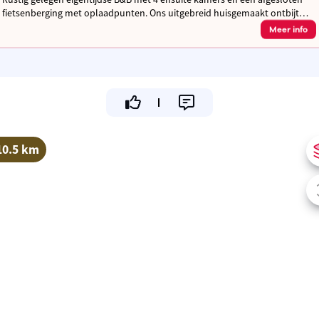
fietsenberging met oplaadpunten. Ons uitgebreid huisgemaakt ontbijt
met streekproducten garandeert een powerstart van jouw dag.
Meer info
10.5 km