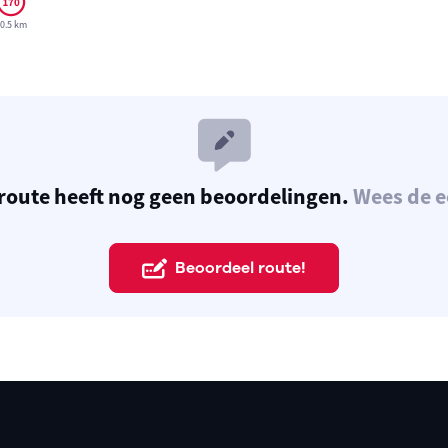
0.5 km
route heeft nog geen beoordelingen.
Wees de e
Beoordeel route!