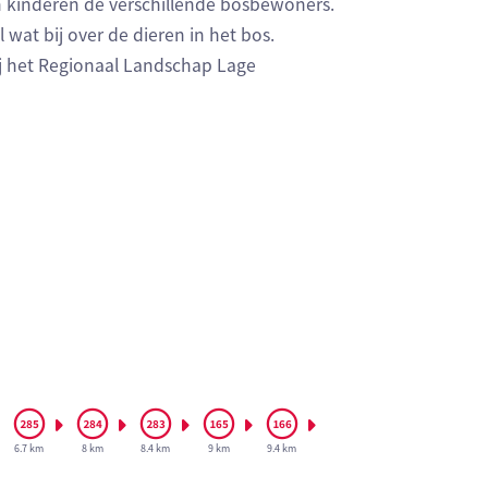
n kinderen de verschillende bosbewoners.
wat bij over de dieren in het bos.
ij het Regionaal Landschap Lage
6.7 km
8 km
8.4 km
9 km
9.4 km