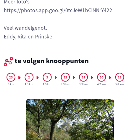
Meer foto's:
https://photos.app.goo.gl/0tcJeW1bClNNrY422
Veel wandelgenot,
Eddy, Rita en Prinske
te volgen knooppunten
0 km
1.3 km
1.9 km
2.9 km
3.3 km
4.2 km
5.8 km