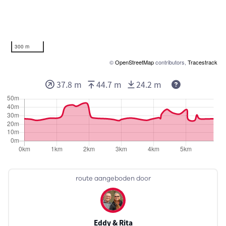
300 m
©
OpenStreetMap
contributors,
Tracestrack
37.8 m
44.7 m
24.2 m
route aangeboden door
Eddy & Rita