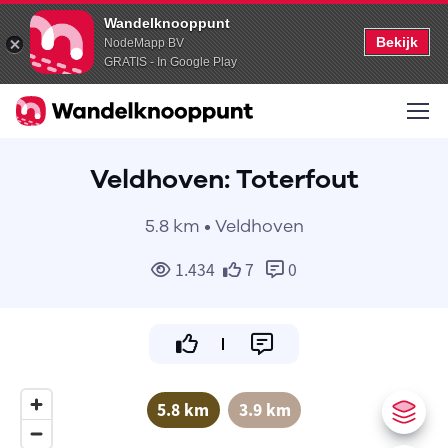
Wandelknooppunt
Bekijk
NodeMapp BV
GRATIS - In Google Play
Veldhoven: Toterfout
5.8 km • Veldhoven
1.434
7
0
5.8 km
3.9 km