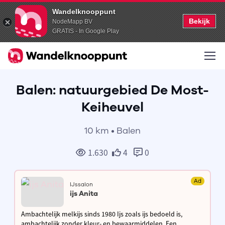
Wandelknooppunt
Bekijk
NodeMapp BV
GRATIS - In Google Play
Balen: natuurgebied De Most-
Keiheuvel
10 km • Balen
1.630
4
0
Ad
IJssalon
ijs Anita
Ambachtelijk melkijs sinds 1980 Ijs zoals ijs bedoeld is,
ambachtelijk zonder kleur- en bewaarmiddelen. Een