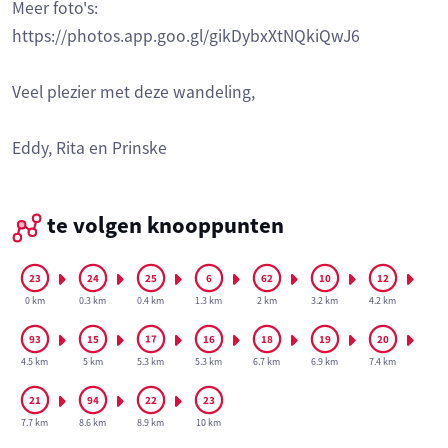
Meer foto's:
https://photos.app.goo.gl/gikDybxXtNQkiQwJ6
Veel plezier met deze wandeling,
Eddy, Rita en Prinske
te volgen knooppunten
0 km
0.3 km
0.4 km
1.3 km
2 km
3.2 km
4.2 km
4.5 km
5 km
5.3 km
5.3 km
6.7 km
6.9 km
7.4 km
7.7 km
8.6 km
8.9 km
10 km