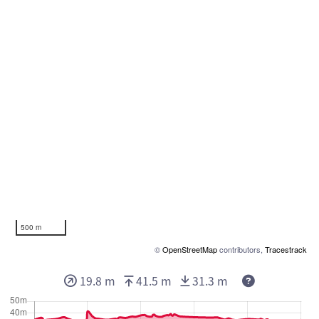
500 m
©
OpenStreetMap
contributors,
Tracestrack
19.8 m
41.5 m
31.3 m