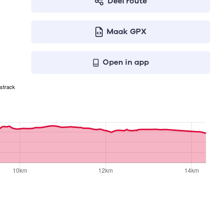
Deel route
Maak GPX
Open in app
strack