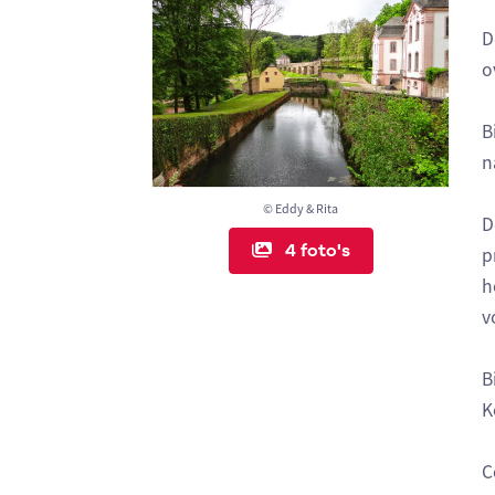
D
o
B
n
© Eddy & Rita
D
4 foto's
p
h
v
B
K
C