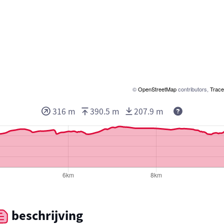
©
OpenStreetMap
contributors,
Trace
316 m
390.5 m
207.9 m
beschrijving