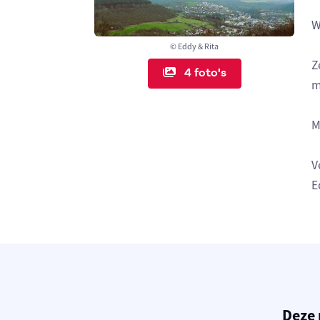
W
© Eddy & Rita
Z
4 foto's
m
M
V
E
Deze 