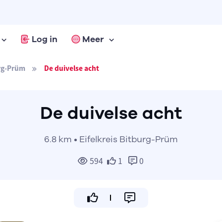
Log in
Meer
urg-Prüm
De duivelse acht
De duivelse acht
6.8 km • Eifelkreis Bitburg-Prüm
594
1
0