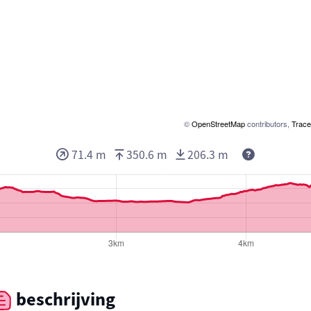
©
OpenStreetMap
contributors,
Trace
71.4 m
350.6 m
206.3 m
beschrijving