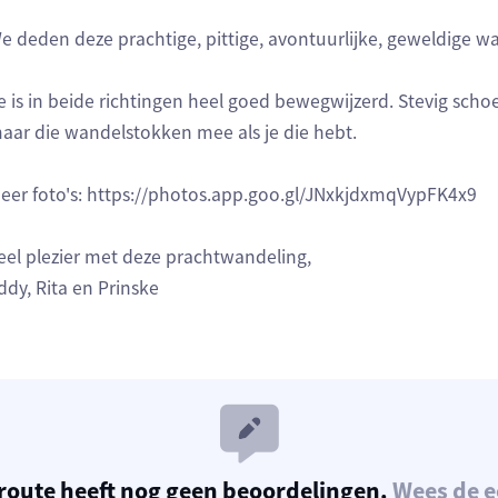
e deden deze prachtige, pittige, avontuurlijke, geweldige w
e is in beide richtingen heel goed bewegwijzerd. Stevig scho
aar die wandelstokken mee als je die hebt.
eer foto's: https://photos.app.goo.gl/JNxkjdxmqVypFK4x9
eel plezier met deze prachtwandeling,
ddy, Rita en Prinske
route heeft nog geen beoordelingen.
Wees de e