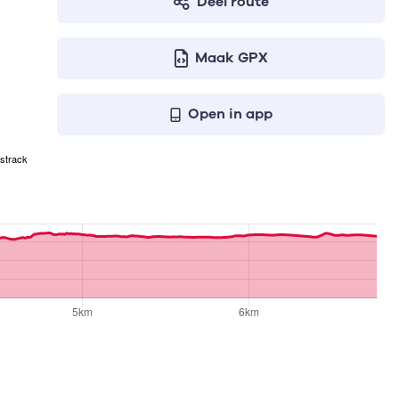
Deel route
Maak GPX
Open in app
strack