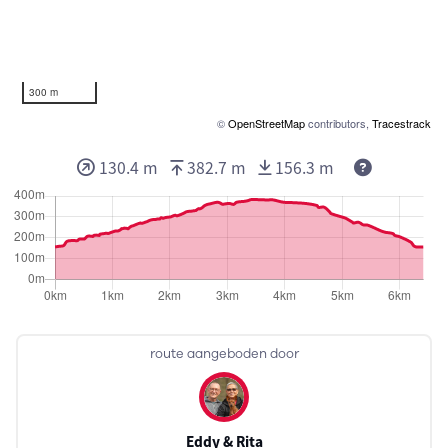
300 m
©
OpenStreetMap
contributors,
Tracestrack
130.4 m
382.7 m
156.3 m
route aangeboden door
Eddy & Rita