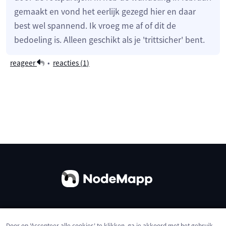
gemaakt en vond het eerlijk gezegd hier en daar
best wel spannend. Ik vroeg me af of dit de
bedoeling is. Alleen geschikt als je 'trittsicher' bent.
reageer
•
reacties (
1
)
Over ons
Contact
Gebruiksvoorwaarden
Door op 'Accepteer alle cookies' te klikken, ga je akkoord met het gebruik