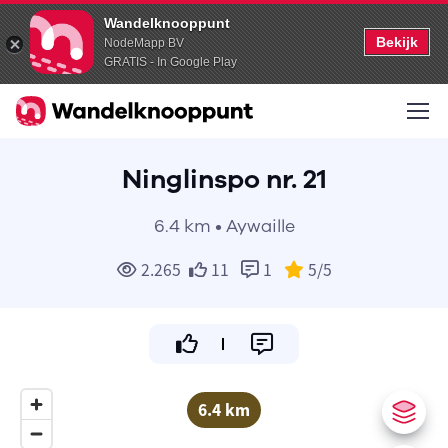
Wandelknooppunt
Bekijk
NodeMapp BV
GRATIS - In Google Play
Ninglinspo nr. 21
6.4 km • Aywaille
2.265
11
1
5
/5
6.4 km