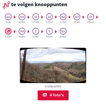
te volgen knooppunten
0 km
0.5 km
0.7 km
1.3 km
1.7 km
2.5 km
2.8 km
3.1 km
4.8 km
5.2 km
6.3 km
6.4 km
© Eddy & Rita
4 foto's