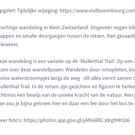
pgelet! Tijdelijke wijziging: https://www.visitluxembourg.
rachtige wandeling in Klein-Zwitserland. Ongeveer negen kil
rappen en smalle doorgangen tussen de rotsen. Kan gevaarlijk 
riesweer.
eze wandeling is een variatie op de ‘Mullerthal Trail’. Op e
ezen over deze wandellussen: Wandelen door rotsspleten, bo
leine waterstroompjes langs de weg - dit alles vormt samen 
ullerthal Trail. In de rotsen zijn gezichten en figuren te he
ichtmos een bewijs van de unieke kracht van de natuur. Ken 
an zou je bijna geloven hier en daar een fee door het bos te 
eer foto's: https://photos.app.goo.gl/yMh6RXCJdrgtHKS36