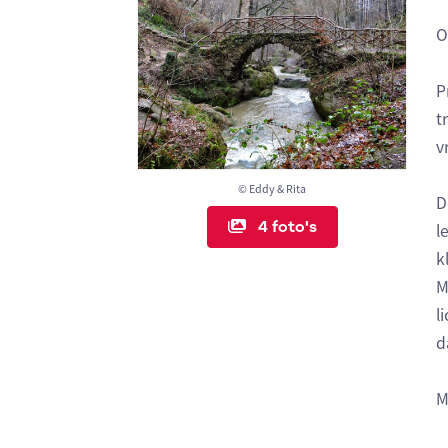
O
P
t
v
© Eddy & Rita
D
4 foto's
l
k
M
l
d
M