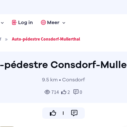
Log in
Meer
f
Auto-pédestre Consdorf-Mullerthal
-pédestre Consdorf-Mulle
9.5 km • Consdorf
714
2
0