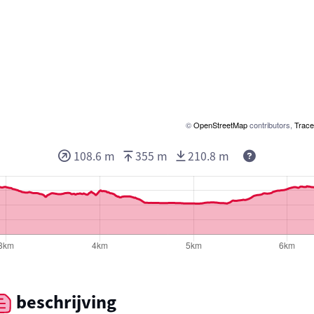
©
OpenStreetMap
contributors,
Trace
Deze waarde
108.6 m
355 m
210.8 m
beschrijving