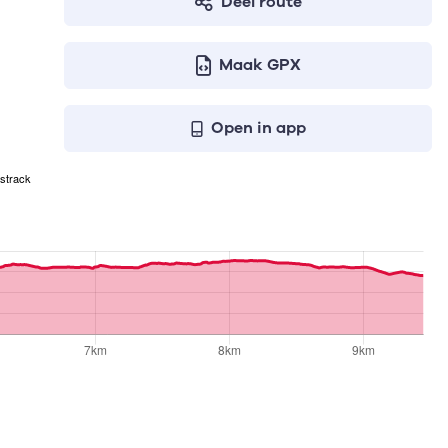
Deel route
Maak GPX
Open in app
strack
n geven respectievelijk het aantal te stijgen meters, het ho