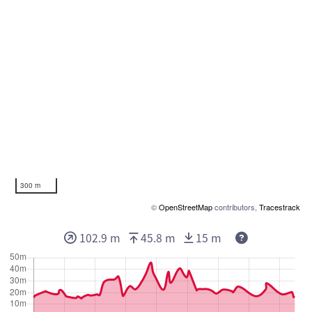
300 m
©
OpenStreetMap
contributors,
Tracestrack
102.9 m
45.8 m
15 m