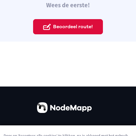
Wees de eerste!
Beoordeel route!
Over ons
Contact
Gebruiksvoorwaarden
Door op 'Accepteer alle cookies' te klikken, ga je akkoord met het gebruik