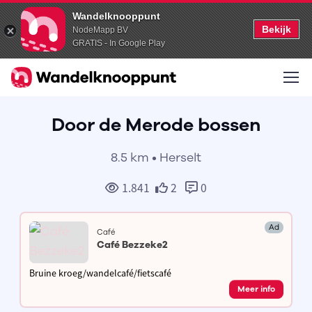
Wandelknooppunt
Bekijk
NodeMapp BV
GRATIS - In Google Play
Door de Merode bossen
8.5 km • Herselt
1.841
2
0
Ad
Café
Café Bezzeke2
Bruine kroeg/wandelcafé/fietscafé
Meer info