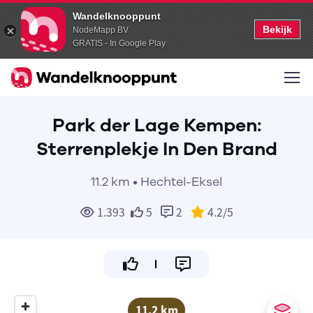
Wandelknooppunt
Bekijk
NodeMapp BV
GRATIS - In Google Play
Park der Lage Kempen:
Sterrenplekje In Den Brand
11.2 km • Hechtel-Eksel
1.393
5
2
4.2
/5
11.2 km