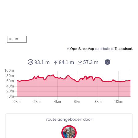
300 m
©
OpenStreetMap
contributors,
Tracestrack
Deze waarden
93.1 m
84.1 m
57.3 m
route aangeboden door