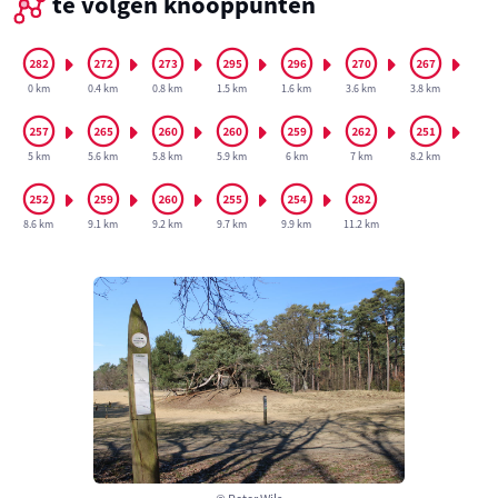
te volgen knooppunten
0 km
0.4 km
0.8 km
1.5 km
1.6 km
3.6 km
3.8 km
5 km
5.6 km
5.8 km
5.9 km
6 km
7 km
8.2 km
8.6 km
9.1 km
9.2 km
9.7 km
9.9 km
11.2 km