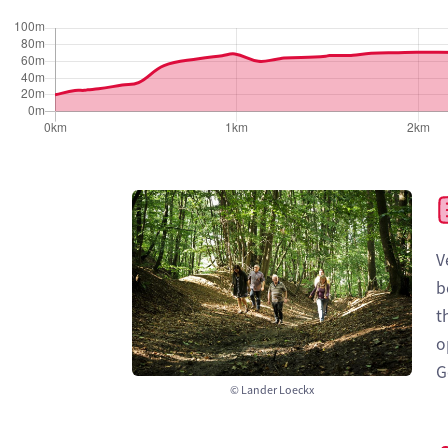
V
b
t
o
G
© Lander Loeckx