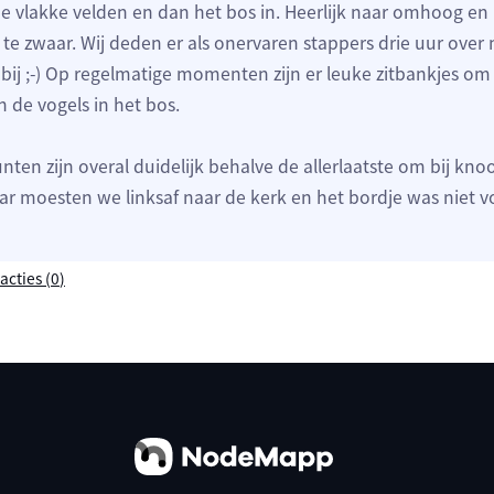
de vlakke velden en dan het bos in. Heerlijk naar omhoog en 
t te zwaar. Wij deden er als onervaren stappers drie uur over
bij ;-) Op regelmatige momenten zijn er leuke zitbankjes om
 de vogels in het bos.
ten zijn overal duidelijk behalve de allerlaatste om bij kno
ar moesten we linksaf naar de kerk en het bordje was niet 
acties (
0
)