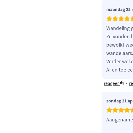
maandag 25 
Wandeling g
Ze vonden h
bewolkt weer
wandelaars.
Verder wel 
Af en toe e
reageer
•
re
zondag 21 apr
Aangename 