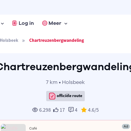
Log in
Meer
Holsbeek
Chartreuzenbergwandeling
Chartreuzenbergwandelin
7 km • Holsbeek
officiële route
6.298
17
4
4.6
/5
Ad
Café