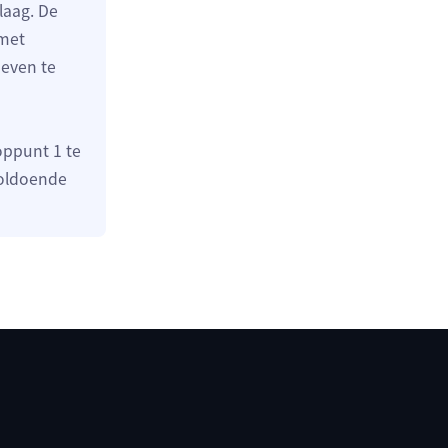
laag. De
 met
 even te
oppunt 1 te
voldoende