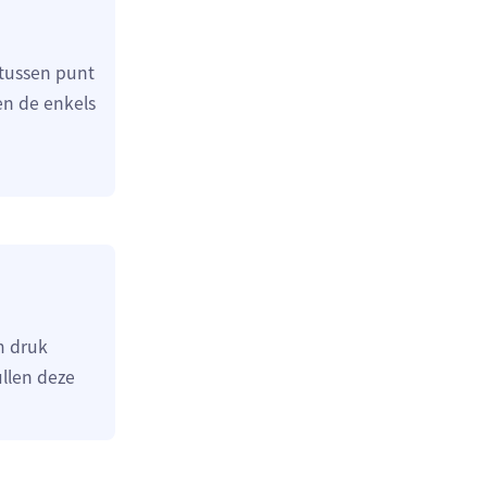
 tussen punt
en de enkels
m druk
llen deze