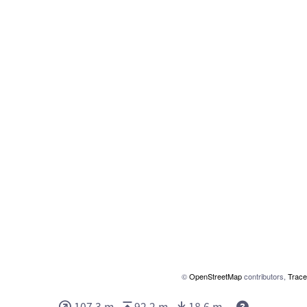
©
OpenStreetMap
contributors,
Trace
Deze waarde