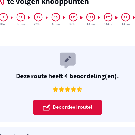
te volgen knooppunten
0 km
1.5 km
2.9 km
3.3 km
3.7 km
4.3 km
4.6 km
4.9 km
Deze route heeft 4 beoordeling(en).
Beoordeel route!