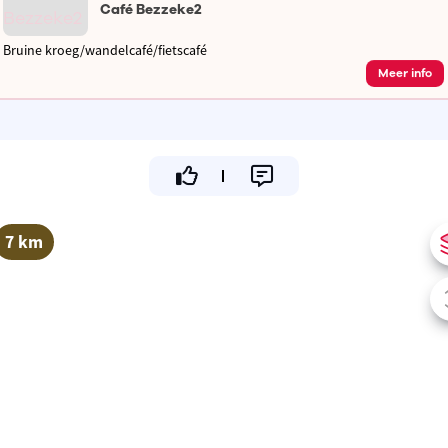
Café Bezzeke2
Bruine kroeg/wandelcafé/fietscafé
Meer info
7 km