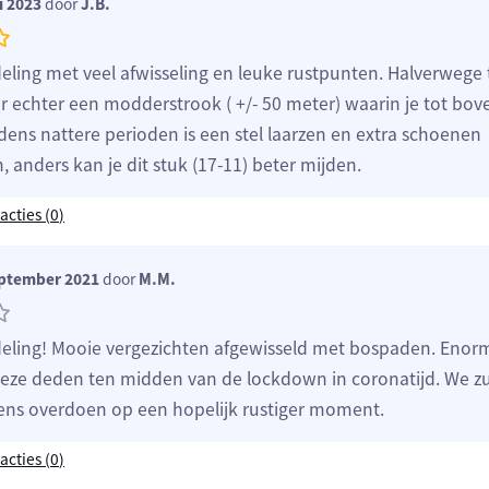
i 2023
door
J.B.
ling met veel afwisseling en leuke rustpunten. Halverwege
er echter een modderstrook ( +/- 50 meter) waarin je tot bov
dens nattere perioden is een stel laarzen en extra schoenen
 anders kan je dit stuk (17-11) beter mijden.
acties (
0
)
eptember 2021
door
M.M.
ling! Mooie vergezichten afgewisseld met bospaden. Enor
ze deden ten midden van de lockdown in coronatijd. We zu
ens overdoen op een hopelijk rustiger moment.
acties (
0
)