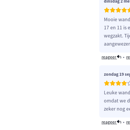
dinsdag 2 me
Mooie wande
17 en 11 is 
wegzakt. Tij
aangewezen,
reageer
•
re
zondag 19 s
Leuke wande
omdat we de
zeker nog e
reageer
•
re