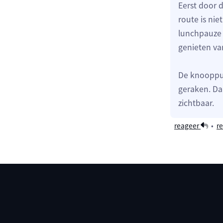
Eerst door 
route is nie
lunchpauze 
genieten van
De knooppun
geraken. Da
zichtbaar.
reageer
•
re