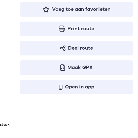
Voeg toe aan favorieten
Print route
Deel route
Maak GPX
Open in app
strack
n geven respectievelijk het aantal te stijgen meters, het ho