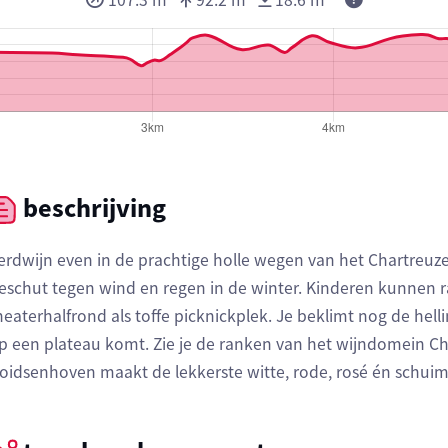
107.3 m
92.2 m
18.6 m
beschrijving
erdwijn even in de prachtige holle wegen van het Chartreuzen
eschut tegen wind en regen in de winter. Kinderen kunnen ra
heaterhalfrond als toffe picknickplek. Je beklimt nog de hel
p een plateau komt. Zie je de ranken van het wijndomein 
oidsenhoven maakt de lekkerste witte, rode, rosé én schuimw