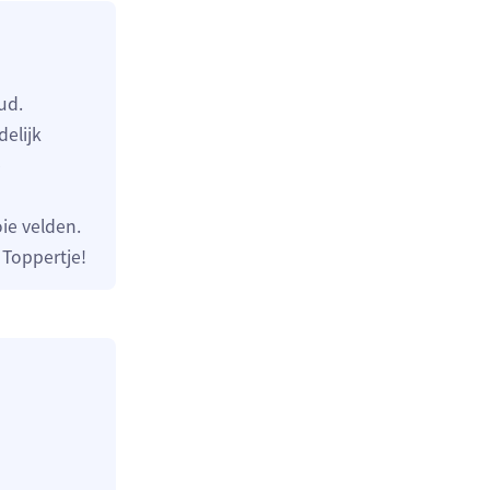
ud.
elijk
e
ie velden.
 Toppertje!