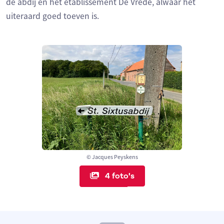
de abdij en het etablissement De Vrede, alwaar het
uiteraard goed toeven is.
© Jacques Peyskens
4 foto's