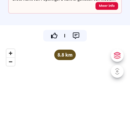
kamers, zwembad, jacuzzi in de tuin! Er is ook een
Meer info
huiskamerrestaurant, op reservatie!
8.8 km