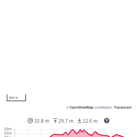
300 m
©
OpenStreetMap
contributors,
Tracestrack
32.8 m
29.7 m
12.6 m