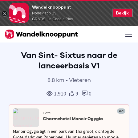
Wandelknooppunt
Bekijk
NodeMapp BV
GRATIS - In Google Play
Van Sint- Sixtus naar de
lanceerbasis V1
8.8 km • Vleteren
1.910
9
0
Ad
Hotel
Charmehotel Manoir Ogygia
Manoir Ogygia ligt in een park van 1ha groot, dichtbij de
Grote Markt van Poperinge! U kunt er genieten van mooie