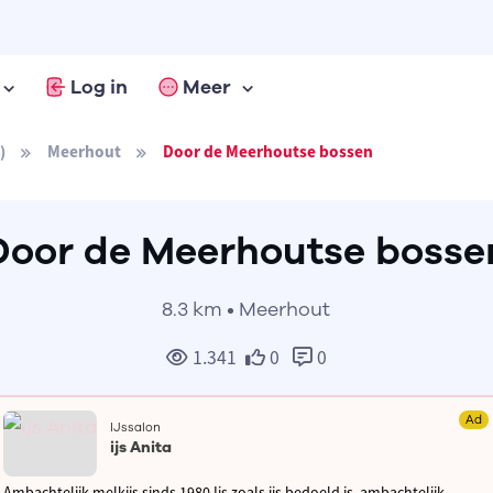
Log in
Meer
)
Meerhout
Door de Meerhoutse bossen
Door de Meerhoutse bosse
8.3 km • Meerhout
1.341
0
0
Ad
IJssalon
ijs Anita
Ambachtelijk melkijs sinds 1980 Ijs zoals ijs bedoeld is, ambachtelijk