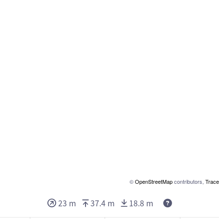
©
OpenStreetMap
contributors,
Trace
23 m
37.4 m
18.8 m