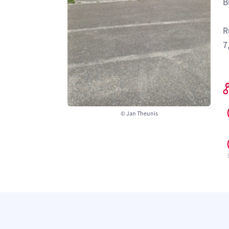
B
R
7
© Jan Theunis