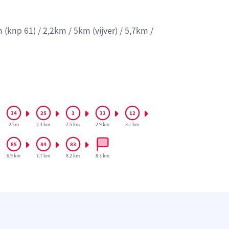
(knp 61) / 2,2km / 5km (vijver) / 5,7km /
2 km
2.3 km
2.5 km
2.9 km
3.1 km
6.9 km
7.7 km
8.2 km
8.3 km