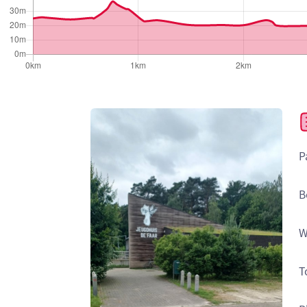
P
B
W
T