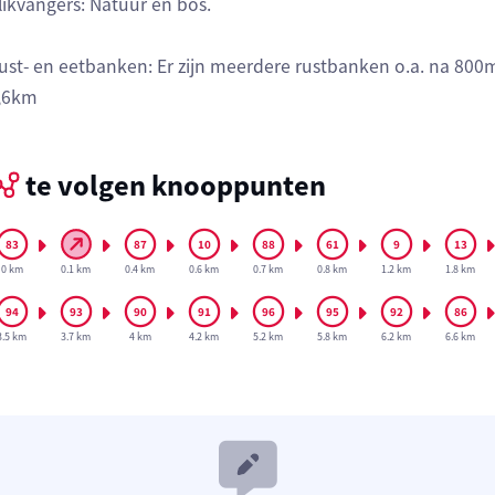
likvangers: Natuur en bos.
ust- en eetbanken: Er zijn meerdere rustbanken o.a. na 800m 
,6km
te volgen knooppunten
0 km
0.1 km
0.4 km
0.6 km
0.7 km
0.8 km
1.2 km
1.8 km
3.5 km
3.7 km
4 km
4.2 km
5.2 km
5.8 km
6.2 km
6.6 km