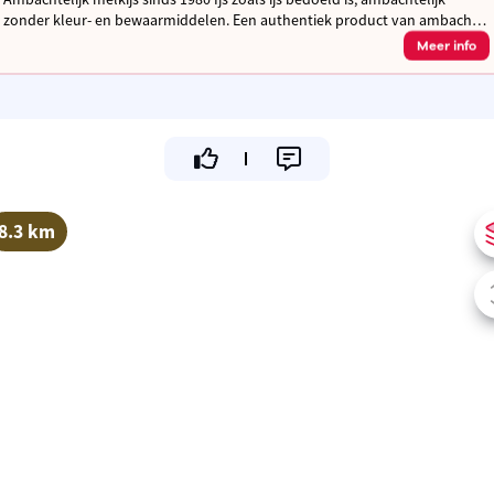
zonder kleur- en bewaarmiddelen. Een authentiek product van ambacht
en traditie met passie voor smaak en kwaliteit.
Meer info
8.3 km