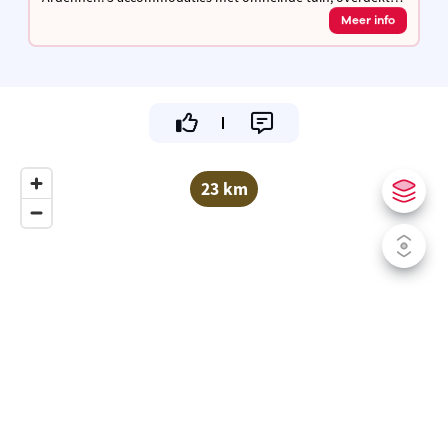
afgesloten fietsenstalling. Hottub, sauna en zwembad,
Meer info
snuffelweide, hondenzwembad en dogwash
23 km