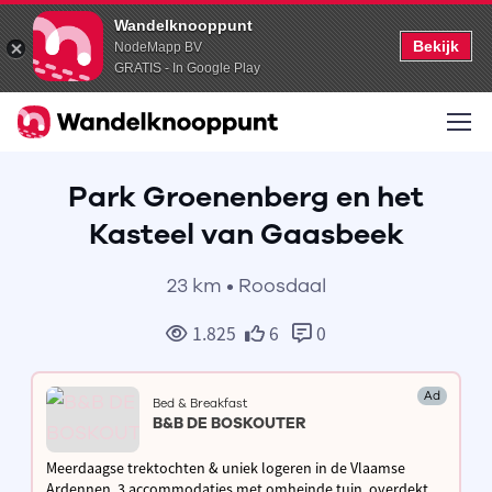
Wandelknooppunt
Bekijk
NodeMapp BV
GRATIS - In Google Play
Park Groenenberg en het
Kasteel van Gaasbeek
23 km • Roosdaal
1.825
6
0
Ad
Bed & Breakfast
B&B DE BOSKOUTER
Meerdaagse trektochten & uniek logeren in de Vlaamse
Ardennen. 3 accommodaties met omheinde tuin, overdekte