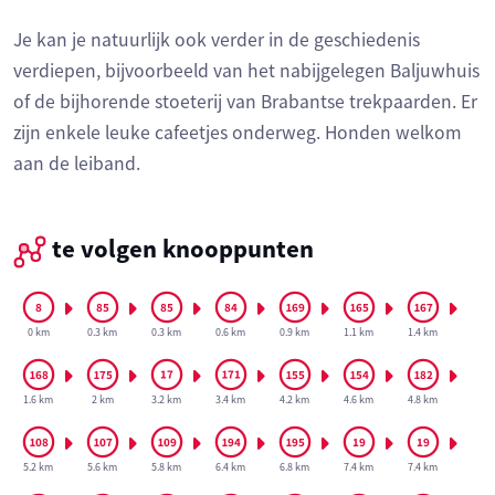
Je kan je natuurlijk ook verder in de geschiedenis
verdiepen, bijvoorbeeld van het nabijgelegen Baljuwhuis
of de bijhorende stoeterij van Brabantse trekpaarden. Er
zijn enkele leuke cafeetjes onderweg. Honden welkom
aan de leiband.
te volgen knooppunten
0 km
0.3 km
0.3 km
0.6 km
0.9 km
1.1 km
1.4 km
1.6 km
2 km
3.2 km
3.4 km
4.2 km
4.6 km
4.8 km
5.2 km
5.6 km
5.8 km
6.4 km
6.8 km
7.4 km
7.4 km