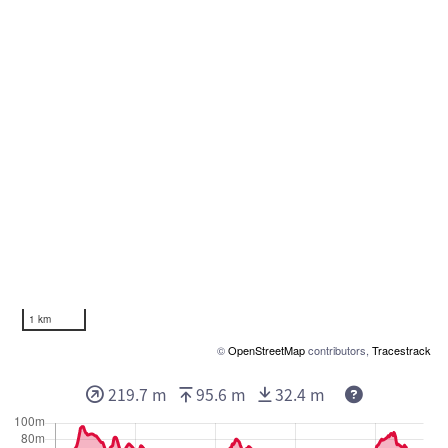
1 km
©
OpenStreetMap
contributors,
Tracestrack
219.7 m
95.6 m
32.4 m