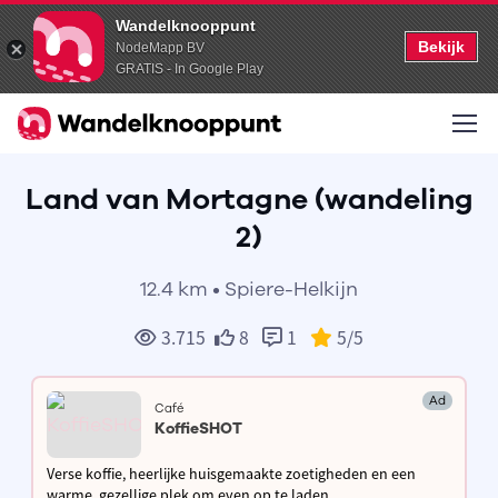
Wandelknooppunt
Bekijk
NodeMapp BV
GRATIS - In Google Play
Land van Mortagne (wandeling
2)
12.4 km • Spiere-Helkijn
3.715
8
1
5
/5
Ad
Café
KoffieSHOT
Verse koffie, heerlijke huisgemaakte zoetigheden en een
warme, gezellige plek om even op te laden.