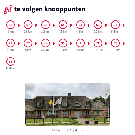
te volgen knooppunten
0 km
0.6 km
2.2 km
4.3 km
4.8 km
5.2 km
6.4 km
7.7 km
8 km
8.6 km
9.6 km
9.8 km
10.5 km
11.4 km
12.4 km
© Jacques Peyskens