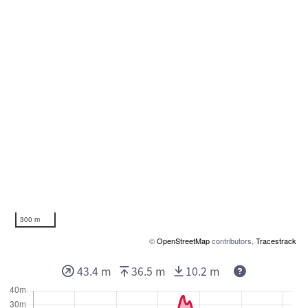
300 m
©
OpenStreetMap
contributors,
Tracestrack
43.4 m
36.5 m
10.2 m